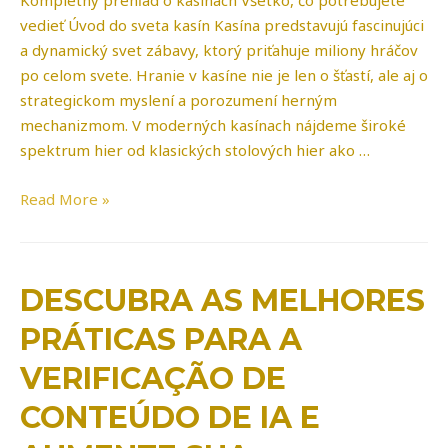
vedieť Úvod do sveta kasín Kasína predstavujú fascinujúci
a dynamický svet zábavy, ktorý priťahuje miliony hráčov
po celom svete. Hranie v kasíne nie je len o šťastí, ale aj o
strategickom myslení a porozumení herným
mechanizmom. V moderných kasínach nájdeme široké
spektrum hier od klasických stolových hier ako …
Kompletný
Read More »
prehľad
o
kasínach
DESCUBRA AS MELHORES
Všetko,
čo
PRÁTICAS PARA A
potrebujete
VERIFICAÇÃO DE
vedieť
CONTEÚDO DE IA E