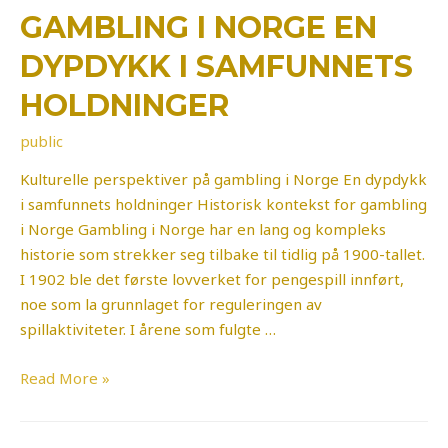
GAMBLING I NORGE EN
DYPDYKK I SAMFUNNETS
HOLDNINGER
public
Kulturelle perspektiver på gambling i Norge En dypdykk
i samfunnets holdninger Historisk kontekst for gambling
i Norge Gambling i Norge har en lang og kompleks
historie som strekker seg tilbake til tidlig på 1900-tallet.
I 1902 ble det første lovverket for pengespill innført,
noe som la grunnlaget for reguleringen av
spillaktiviteter. I årene som fulgte …
Kulturelle
Read More »
perspektiver
på