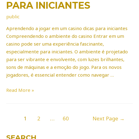
PARA INICIANTES
Casino
public
Aprendendo a jogar em um casino dicas para iniciantes
Compreendendo o ambiente do casino Entrar em um
casino pode ser uma experiência fascinante,
especialmente para iniciantes. O ambiente é projetado
para ser vibrante e envolvente, com luzes brilhantes,
sons de máquinas e a emoção do jogo. Para os novos
jogadores, é essencial entender como navegar …
Aprendendo
Read More »
a
jogar
em
Posts
1
2
…
60
Next Page
→
um
navigation
casino
SEARCH
dicas