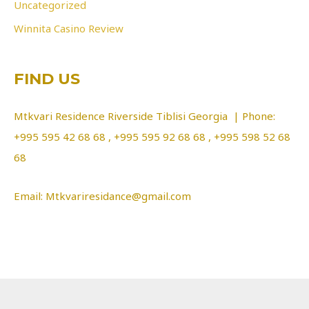
Uncategorized
Winnita Casino Review
FIND US
Mtkvari Residence Riverside Tiblisi Georgia | Phone:
+995 595 42 68 68 , +995 595 92 68 68 , +995 598 52 68
68
Email: Mtkvariresidance@gmail.com