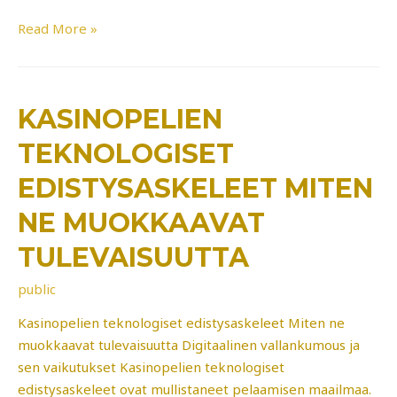
Maailman
Read More »
tunnetuimmat
kasinot
ja
KASINOPELIEN
niiden
salaisuudet
TEKNOLOGISET
EDISTYSASKELEET MITEN
NE MUOKKAAVAT
TULEVAISUUTTA
public
Kasinopelien teknologiset edistysaskeleet Miten ne
muokkaavat tulevaisuutta Digitaalinen vallankumous ja
sen vaikutukset Kasinopelien teknologiset
edistysaskeleet ovat mullistaneet pelaamisen maailmaa.