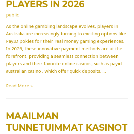
PLAYERS IN 2026
subito
public
As the online gambling landscape evolves, players in
Australia are increasingly turning to exciting options like
PayID pokies for their real money gaming experiences.
In 2026, these innovative payment methods are at the
forefront, providing a seamless connection between
players and their favorite online casinos, such as payid
australian casino , which offer quick deposits, …
Why
Read More »
PayID
pokies
Australia
MAAILMAN
is
the
TUNNETUIMMAT KASINOT
go-