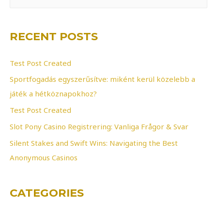
e
a
r
RECENT POSTS
c
h
Test Post Created
f
Sportfogadás egyszerűsítve: miként kerül közelebb a
o
játék a hétköznapokhoz?
r
Test Post Created
:
Slot Pony Casino Registrering: Vanliga Frågor & Svar
Silent Stakes and Swift Wins: Navigating the Best
Anonymous Casinos
CATEGORIES