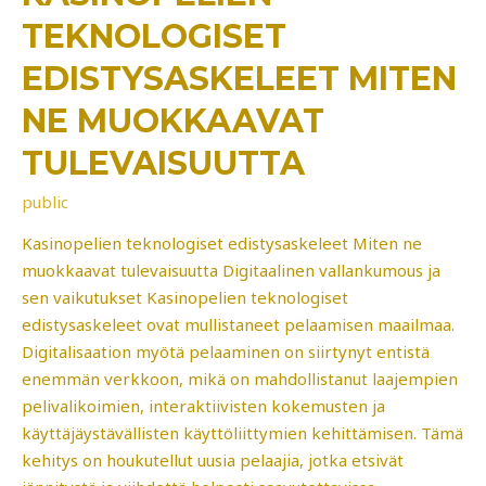
salaisuudet
TEKNOLOGISET
EDISTYSASKELEET MITEN
NE MUOKKAAVAT
TULEVAISUUTTA
public
Kasinopelien teknologiset edistysaskeleet Miten ne
muokkaavat tulevaisuutta Digitaalinen vallankumous ja
sen vaikutukset Kasinopelien teknologiset
edistysaskeleet ovat mullistaneet pelaamisen maailmaa.
Digitalisaation myötä pelaaminen on siirtynyt entistä
enemmän verkkoon, mikä on mahdollistanut laajempien
pelivalikoimien, interaktiivisten kokemusten ja
käyttäjäystävällisten käyttöliittymien kehittämisen. Tämä
kehitys on houkutellut uusia pelaajia, jotka etsivät