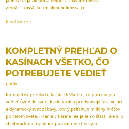
jännitystä ja viihdettä helposti saavutettavissa
ympäristöissä, kuten älypuhelimissa ja …
Kasinopelien
Read More »
teknologiset
edistysaskeleet
Miten
KOMPLETNÝ PREHĽAD O
ne
muokkaavat
KASÍNACH VŠETKO, ČO
tulevaisuutta
POTREBUJETE VEDIEŤ
public
Kompletný prehľad o kasínach Všetko, čo potrebujete
vedieť Úvod do sveta kasín Kasína predstavujú fascinujúci
a dynamický svet zábavy, ktorý priťahuje miliony hráčov
po celom svete. Hranie v kasíne nie je len o šťastí, ale aj o
strategickom myslení a porozumení herným