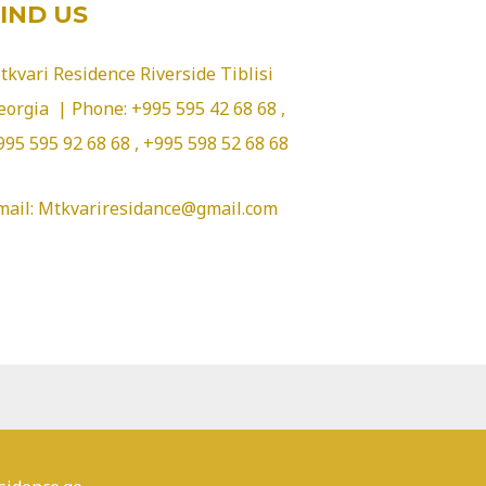
IND US
tkvari Residence Riverside Tiblisi
eorgia | Phone: +995 595 42 68 68 ,
995 595 92 68 68 , +995 598 52 68 68
mail: Mtkvariresidance@gmail.com