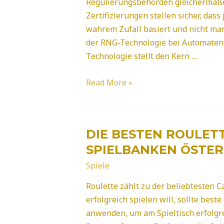
Regulierungsbehörden gleichermaßen
Zertifizierungen stellen sicher, das
wahrem Zufall basiert und nicht ma
der RNG-Technologie bei Automate
Technologie stellt den Kern …
Wie
Read More »
RNG-
Zertifizierungen
die
DIE BESTEN ROULETT
Willkürlichkeit
SPIELBANKEN ÖSTER
von
Automatenspielen
Spiele
sicherstellen
Roulette zählt zu der beliebtesten C
erfolgreich spielen will, sollte best
anwenden, um am Spieltisch erfolgre