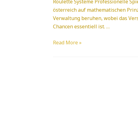
Roulette Systeme Professionelle Spie
österreich auf mathematischen Prinz
Verwaltung beruhen, wobei das Ver
Chancen essentiell ist. …
Die
Read More »
besten
Roulette
Strategien
in
Spielbanken
Österreichs