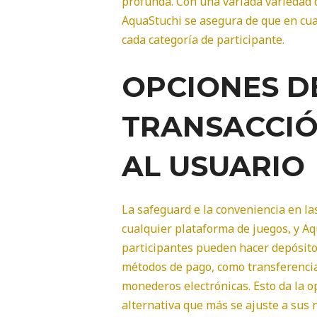
profunda. Con una variada variedad 
AquaStuchi se asegura de que en cu
cada categoría de participante.
OPCIONES D
TRANSACCIÓ
AL USUARIO
La safeguard e la conveniencia en la
cualquier plataforma de juegos, y Aq
participantes pueden hacer depósitos
métodos de pago, como transferencias
monederos electrónicas. Esto da la o
alternativa que más se ajuste a sus 