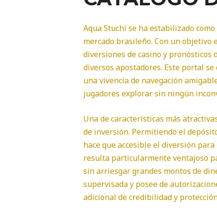
Aqua Stuchi se ha estabilizado como 
mercado brasileño. Con un objetivo e
diversiones de casino y pronósticos d
diversos apostadores. Este portal se
una vivencia de navegación amigable,
jugadores explorar sin ningún incon
Una de características más atractiva
de inversión. Permitiendo el depósit
hace que accesible el diversión para
resulta particularmente ventajoso pa
sin arriesgar grandes montos de din
supervisada y posee de autorizacion
adicional de credibilidad y protección