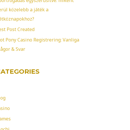
portfogadás egyszerűsítve: miként
erül közelebb a játék a
étköznapokhoz?
est Post Created
lot Pony Casino Registrering: Vanliga
rågor & Svar
CATEGORIES
log
asino
ames
iochi