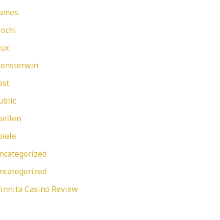
ames
iochi
eux
onsterwin
ost
ublic
pellen
piele
ncategorized
ncategorized
innita Casino Review