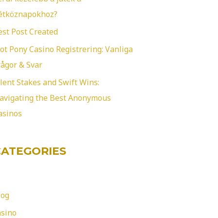
étköznapokhoz?
est Post Created
lot Pony Casino Registrering: Vanliga
rågor & Svar
ilent Stakes and Swift Wins:
avigating the Best Anonymous
asinos
CATEGORIES
log
asino