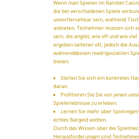
Wenn man Spielen im Rainbet Casino 
die bei verschiedenen Spiele verbu
unvorhersehbar sein, während Tisch
anbieten. Teilnehmer müssen sich s
sein, die angibt, wie oft und wie vi
ergeben seltener oft, jedoch die Aus
währenddessen niedrigvolatilen Spie
bieten.
Stellen Sie sich ein konkretes Ha
daran.
Profitieren Sie Sie von jenen um
Spielerlebnisse zu erleben.
Lernen Sie mehr über Spielregeln
echtes Bargeld wetten.
Durch das Wissen über die Spielmec
Herausforderungen sind Teilnehmer 