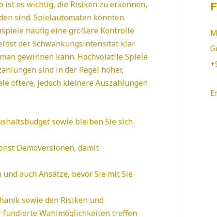
ist es wichtig, die Risiken zu erkennen,
F
nden sind. Spielautomaten könnten
spiele häufig eine größere Kontrolle
M
elbst der Schwankungsintensität klar
G
el man gewinnen kann. Hochvolatile Spiele
+
zahlungen sind in der Regel höher,
le öftere, jedoch kleinere Auszahlungen
E
ushaltsbudget sowie bleiben Sie sich
sonst Demoversionen, damit
 und auch Ansätze, bevor Sie mit Sie
hanik sowie den Risiken und
fundierte Wahlmöglichkeiten treffen