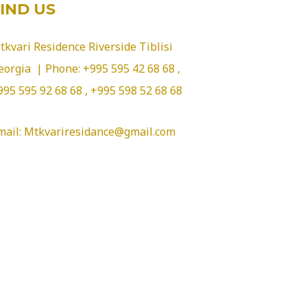
IND US
tkvari Residence Riverside Tiblisi
eorgia | Phone: +995 595 42 68 68 ,
995 595 92 68 68 , +995 598 52 68 68
mail: Mtkvariresidance@gmail.com