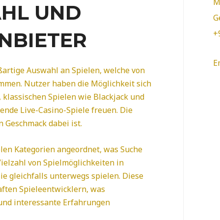
M
AHL UND
G
NBIETER
+
E
ßartige Auswahl an Spielen, welche von
men. Nutzer haben die Möglichkeit sich
, klassischen Spielen wie Blackjack und
ende Live-Casino-Spiele freuen. Die
n Geschmack dabei ist.
elen Kategorien angeordnet, was Suche
ielzahl von Spielmöglichkeiten in
Sie gleichfalls unterwegs spielen. Diese
aften Spieleentwicklern, was
und interessante Erfahrungen