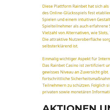
Diese Plattform Rainbet hat sich als
des Online-Glücksspiels fest etablier
Spielen und einem intuitiven Gesta
Spielteilnehmer als auch erfahrene S
Vielzahl von Alternativen, wie Slots,
Die attraktive Nutzeroberfläche sorg
selbsterklärend ist.
Einmalig wichtiger Aspekt für Intern
Das Rainbet Casino ist zertifiziert u
gewisses Niveau an Zuversicht gibt. 
fortschrittliche Sicherheitsmaßnah
Teilnehmern zu schützen. Folglich si
privaten sowie monetären Informati
AKTIONEN U