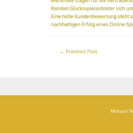
Merkmale tragen für die Vertrauensb
Rainbet Glücksspielanbieter sich u
Eine hohe Kundenbewertung stellt s
nachhaltigen Erfolg eines Online-Sp
Post
←
Previous Post
navigation
Mtkvari R