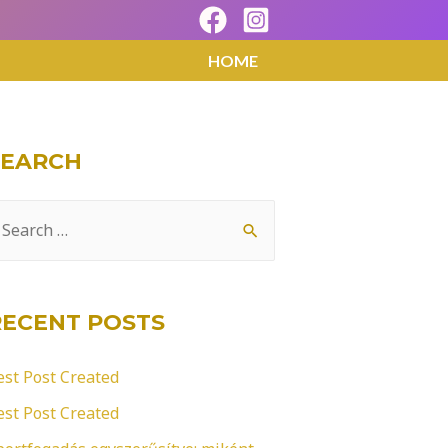
HOME
SEARCH
RECENT POSTS
est Post Created
est Post Created