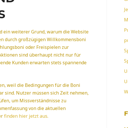
J
S
M
P
nd ein weiterer Grund, warum die Website
önnen durch großzügigen Willkommensboni
p
hlungsboni oder Freispielen zur
S
Aktionen sind überhaupt nicht nur für
S
ehende Kunden erwarten stets spannende
U
U
en, weil die Bedingungen für die Boni
W
ar sind. Nutzer müssen sich Zeit nehmen,
üfen, um Missverständnisse zu
mmenfassung von die aktuellen
F
er
finden hier jetzt aus
.