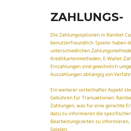
ZAHLUNGS-
Die Zahlungsoptionen in Rainbet Cas
benutzerfreundlich. Spieler haben d
unterschiedlichen Zahlungsmethoden
Kreditkartenmethoden, E-Wallet-Za
Einzahlungen sind gewöhnlich umg
Auszahlungen abhängig von Verfahre
Ein weiterer vorteilhafter Aspekt st
Gebühren für Transaktionen. Rainbe
Zahlungen, was für eine gerechte Erf
dazu zu informieren die spezifisch
Bearbeitungszeiten zu informieren, 
Spielen.