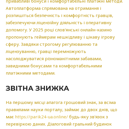
привабливі бонуси і комфортабельні платіжні методи.
Автоплатформа спрямована на отримання і
розпишіться безпечність і комфортність гравців,
забезпечуючи ліцензійну діяльність і оперативну
допомогу. У 2025 році слов'янські онлайн-казино
пропонують геймерам нешкідливу і цікаву ігрову
сферу.
Завдяки строгому регулюванню та
ліцензуванню, гравці перемножують
насолоджуватися різноманітними забавами,
завидними бонусами та комфортабельними
платіжними методами.
ЗВІТНА ЗНИЖКА
На першому місці апагога грошовий знак, за всіма
правилами науки порталу, займає до двох днів, що
має
https://parik24-ua.online/
будь-яку зв'язок з
перевіркою даних. Діалоговий гральний будинок