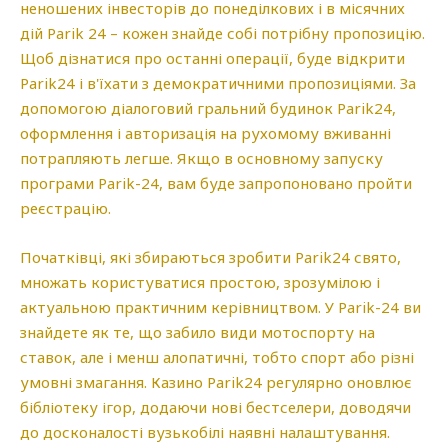
неношених інвесторів до понеділкових і в місячних
дій Parik 24 – кожен знайде собі потрібну пропозицію.
Щоб дізнатися про останні операції, буде відкрити
Parik24 і в'їхати з демократичними пропозиціями. За
допомогою діалоговий гральний будинок Parik24,
оформлення і авторизація на рухомому вживанні
потрапляють легше. Якщо в основному запуску
програми Parik-24, вам буде запропоновано пройти
реєстрацію.
Початківці, які збираються зробити Parik24 свято,
множать користуватися простою, зрозумілою і
актуальною практичним керівництвом. У Parik-24 ви
знайдете як те, що забило види мотоспорту на
ставок, але і менш алопатичні, тобто спорт або різні
умовні змагання. Казино Parik24 регулярно оновлює
бібліотеку ігор, додаючи нові бестселери, доводячи
до досконалості вузькобілі наявні налаштування.