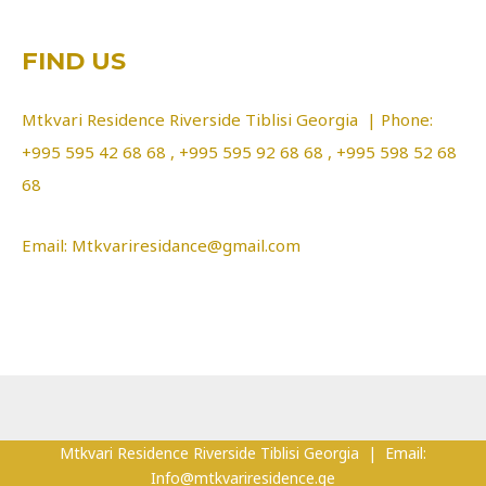
FIND US
Mtkvari Residence Riverside Tiblisi Georgia | Phone:
+995 595 42 68 68 , +995 595 92 68 68 , +995 598 52 68
68
Email: Mtkvariresidance@gmail.com
Mtkvari Residence Riverside Tiblisi Georgia | Email:
Info@mtkvariresidence.ge