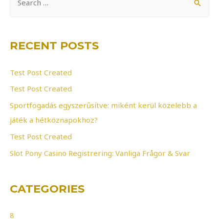
e
a
r
RECENT POSTS
c
h
Test Post Created
f
Test Post Created
o
Sportfogadás egyszerűsítve: miként kerül közelebb a
r
játék a hétköznapokhoz?
:
Test Post Created
Slot Pony Casino Registrering: Vanliga Frågor & Svar
CATEGORIES
8