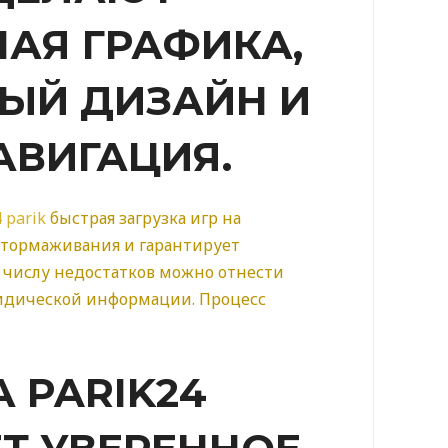
АЯ ГРАФИКА,
ЫЙ ДИЗАЙН И
АВИГАЦИЯ.
 parik
быстрая загрузка игр на
тормаживания и гарантирует
 числу недостатков можно отнести
идической информации. Процесс
 PARIK24