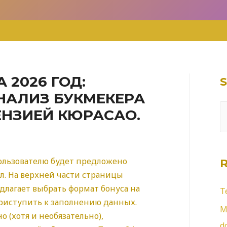
 2026 ГОД:
НАЛИЗ БУКМЕКЕРА
S
ЕНЗИЕЙ КЮРАСАО.
e
a
r
ользователю будет предложено
c
л. На верхней части страницы
лагает выбрать формат бонуса на
h
T
приступить к заполнению данных.
f
M
 (хотя и необязательно),
o
d