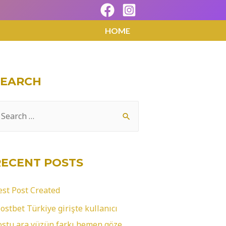
HOME
SEARCH
RECENT POSTS
est Post Created
ostbet Türkiye girişte kullanıcı
ostu ara yüzün farkı hemen göze