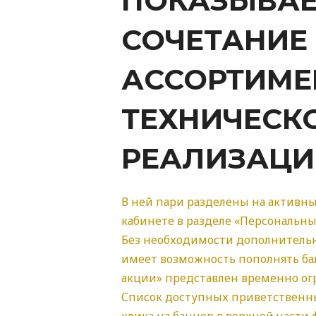
ПОКАЗЫВАЕ
СОЧЕТАНИЕ
АССОРТИМЕ
ТЕХНИЧЕСК
РЕАЛИЗАЦИ
В ней пари разделены на активны
кабинете в разделе «Персональн
Без необходимости дополнитель
имеет возможность пополнять бал
акции» представлен временно о
Список доступных приветственн