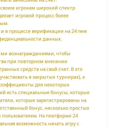
деньги зачислены на счет.
 своим игрокам широкий спектр
делает игровой процесс более
ным.
и в процессе верификации на 24 new
нфиденциальности данных.
тими вознаграждениями, чтобы
тва при повторном внесении
ранных средств на свой счет. В это
участвовать в закрытых турнирах), а
 коэффициенты для некоторых
ий есть специальные бонусы, которые
ватели, которые зарегистрированы на
етственный бонус, несколько простых
пользователем. На платформе 24
льная возможность начать игру с