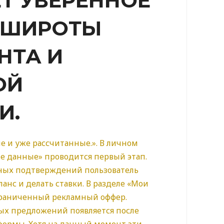
Т УВЕРЕННОЕ
 ШИРОТЫ
НТА И
ОЙ
И.
е и уже рассчитанные.». В личном
ые данные» проводится первый этап.
ных подтверждений пользователь
анс и делать ставки. В разделе «Мои
граниченный рекламный оффер.
ых предложений появляется после