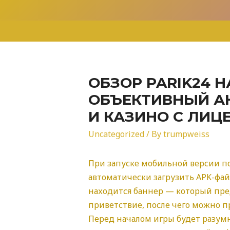
Skip
to
content
ОБЗОР PARIK24 НА
ОБЪЕКТИВНЫЙ А
И КАЗИНО С ЛИЦ
Uncategorized
/ By
trumpweiss
При запуске мобильной версии п
автоматически загрузить APK-фай
находится баннер — который пред
приветствие, после чего можно 
Перед началом игры будет разумно