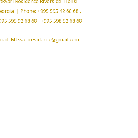
tkvari Residence Riverside Tiblisi
eorgia | Phone: +995 595 42 68 68 ,
995 595 92 68 68 , +995 598 52 68 68
mail: Mtkvariresidance@gmail.com