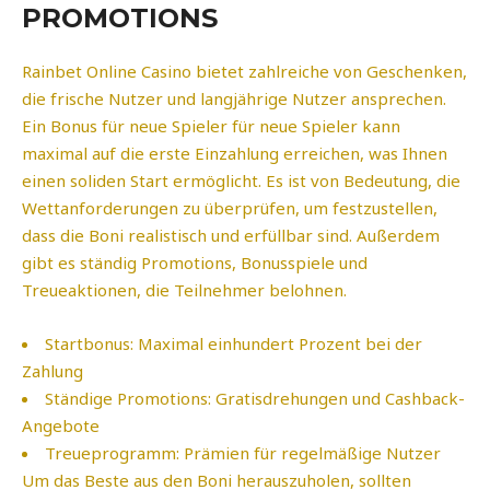
PROMOTIONS
Rainbet Online Casino bietet zahlreiche von Geschenken,
die frische Nutzer und langjährige Nutzer ansprechen.
Ein Bonus für neue Spieler für neue Spieler kann
maximal auf die erste Einzahlung erreichen, was Ihnen
einen soliden Start ermöglicht. Es ist von Bedeutung, die
Wettanforderungen zu überprüfen, um festzustellen,
dass die Boni realistisch und erfüllbar sind. Außerdem
gibt es ständig Promotions, Bonusspiele und
Treueaktionen, die Teilnehmer belohnen.
Startbonus: Maximal einhundert Prozent bei der
Zahlung
Ständige Promotions: Gratisdrehungen und Cashback-
Angebote
Treueprogramm: Prämien für regelmäßige Nutzer
Um das Beste aus den Boni herauszuholen, sollten