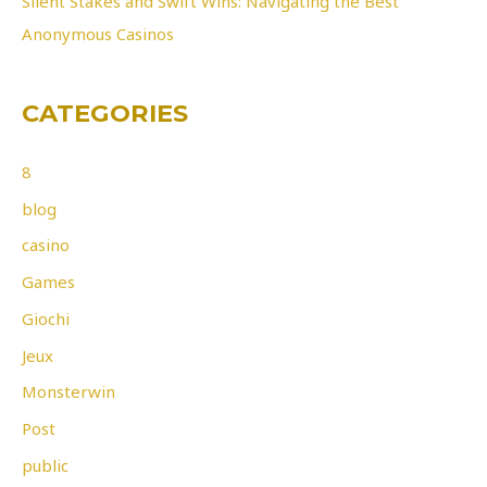
Silent Stakes and Swift Wins: Navigating the Best
Anonymous Casinos
CATEGORIES
8
blog
casino
Games
Giochi
Jeux
Monsterwin
Post
public