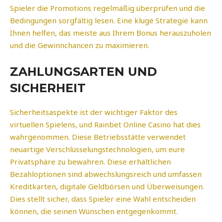
Spieler die Promotions regelmäßig überprüfen und die
Bedingungen sorgfältig lesen. Eine kluge Strategie kann
Ihnen helfen, das meiste aus Ihrem Bonus herauszuholen
und die Gewinnchancen zu maximieren.
ZAHLUNGSARTEN UND
SICHERHEIT
Sicherheitsaspekte ist der wichtiger Faktor des
virtuellen Spielens, und Rainbet Online Casino hat dies
wahrgenommen. Diese Betriebsstätte verwendet
neuartige Verschlüsselungstechnologien, um eure
Privatsphäre zu bewahren. Diese erhältlichen
Bezahloptionen sind abwechslungsreich und umfassen
Kreditkarten, digitale Geldbörsen und Überweisungen.
Dies stellt sicher, dass Spieler eine Wahl entscheiden
können, die seinen Wünschen entgegenkommt.