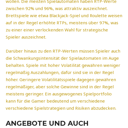
wollen. Die meisten Spielautomaten haben RTP-Werte
zwischen 92% und 96%, was attraktiv auszeichnet.
Brettspiele wie etwa Blackjack-Spiel und Roulette weisen
auf in der Regel erhöhte RTPs, meistens über 97%, was
zu einer einer verlockenden Wahl für strategische
Spieler auszeichnet.
Darüber hinaus zu den RTP-Werten müssen Spieler auch
die Schwankungsintensität der Spielautomaten im Auge
behalten. Spiele mit hoher Volatilität gewähren weniger
regelmäßig Auszahlungen, dafür sind sie in der Regel
höher. Geringere Volatilitätsspiele dagegen gewähren
regelmäßiger, aber solche Gewinne sind in der Regel
meistens geringer. Ein ausgewogenes Spielportfolio
kann für die Gamer bedeutend um verschiedene
verschiedene Spielstrategien und Risiken abzudecken.
ANGEBOTE UND AUCH