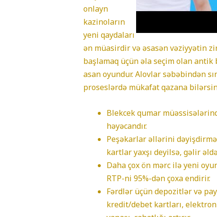
onlayn
kazinoların
yeni qaydaları
ən müasirdir və əsasən vəziyyətin zir
başlamaq üçün əla seçim olan antik b
asan oyundur. Alovlar səbəbindən s
proseslərdə mükafat qazana bilərsin
Blekcek qumar müəssisələrind
həyəcandır.
Peşəkarlar əllərini dəyişdirm
kartlar yaxşı deyilsə, gəlir əld
Daha çox ön mərc ilə yeni oyun
RTP-ni 95%-dən çoxa endirir.
Fərdlər üçün depozitlər və pay
kredit/debet kartları, elektron