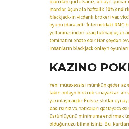
mərcdən qurtulsanız, onlayn qumar 
mərclər üçün əla həftəlik 10% endirim
blackjack-in vicdanlı brokeri var, vic
oyunu idarə edir. İnternetdəki RNG b
yellənməsindən uzaq tutmaq üçün an
təminatını əhatə edir. Hər şeydən əv
insanların blackjack onlayn oyunları
KAZINO POK
Yeni mütəxəssisi mümkün qədər az ə
lakin onlayn blekcek sınayarkən ən
yaxınlaşmaqdır. Pulsuz slotlar oynay
basırsınız və nəticələri gözləyəcəks
üstünlüyünü minimuma endirmək üçün
olduğunuzu bilməlisiniz. Bu, kartları