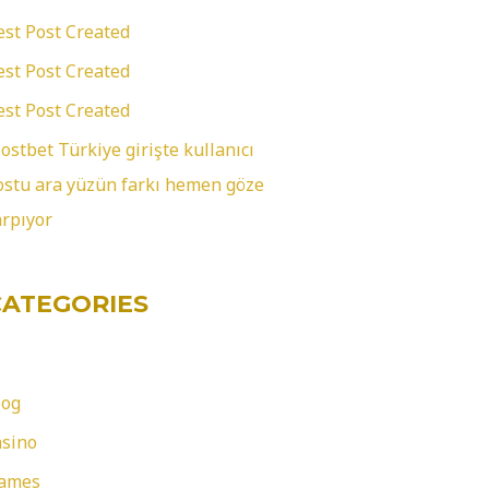
est Post Created
est Post Created
est Post Created
ostbet Türkiye girişte kullanıcı
ostu ara yüzün farkı hemen göze
arpıyor
CATEGORIES
log
asino
ames