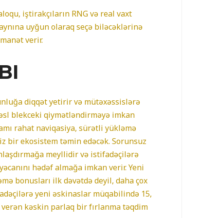
loqu, iştirakçıların RNG və real vaxt
zaynına uyğun olaraq seçə biləcəklərinə
manət verir.
BI
luğa diqqət yetirir və mütəxəssislərə
 əsl blekceki qiymətləndirməyə imkan
ramı rahat naviqasiya, sürətli yükləmə
siz bir ekosistem təmin edəcək. Sorunsuz
laşdırmağa meyllidir və istifadəçilərə
yəcanını hədəf almağa imkan verir. Yeni
əmə bonusları ilk dəvətdə deyil, daha çox
ifadəçilərə yeni əskinaslar müqabilində 15,
 verən kəskin parlaq bir fırlanma təqdim