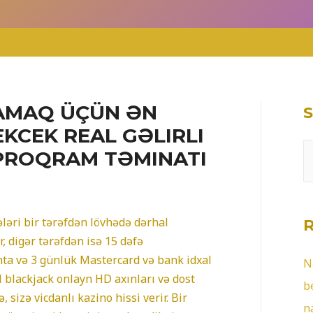
NAMAQ ÜÇÜN ƏN
KCEK REAL GƏLIRLI
S
 PROQRAM TƏMINATI
e
a
r
əri bir tərəfdən lövhədə dərhal
c
r, digər tərəfdən isə 15 dəfə
anta və 3 günlük Mastercard və bank idxal
h
N
sl blackjack onlayn HD axınları və dost
f
b
, sizə vicdanlı kazino hissi verir. Bir
o
n