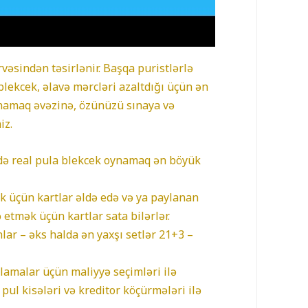
vəsindən təsirlənir. Başqa puristlərlə
lekcek, əlavə mərcləri azaltdığı üçün ən
ınamaq əvəzinə, özünüzü sınaya və
iz.
ə real pula blekcek oynamaq ən böyük
ək üçün kartlar əldə edə və ya paylanan
ə etmək üçün kartlar sata bilərlər.
lar – əks halda ən yaxşı setlər 21+3 –
lamalar üçün maliyyə seçimləri ilə
 pul kisələri və kreditor köçürmələri ilə