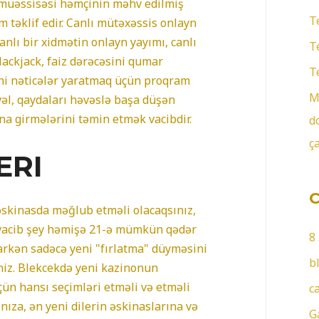
müəssisəsi həmçinin məhv edilmiş
r
T
 təklif edir.
Canlı mütəxəssis onlayn
:
danlı bir xidmətin onlayn yayımı, canlı
T
lackjack, faiz dərəcəsini qumar
T
i nəticələr yaratmaq üçün proqram
M
vəl, qaydaları həvəslə başa düşən
na girmələrini təmin etmək vacibdir.
d
ç
ERI
skinasda məğlub etməli olacaqsınız,
 vacib şey həmişə 21-ə mümkün qədər
8
arkən sadəcə yeni "fırlatma" düyməsini
b
iniz. Blekcekdə yeni kazinonun
 hansı seçimləri etməli və etməli
c
nıza, ən yeni dilerin əskinaslarına və
G