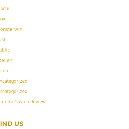
iochi
eux
onsterwin
ost
ublic
pellen
piele
ncategorized
ncategorized
innita Casino Review
IND US