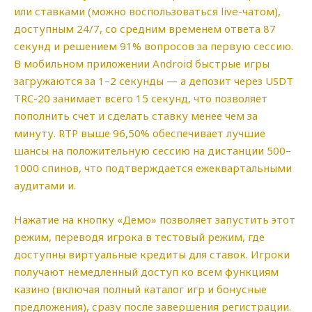
или ставками (можно воспользоваться live-чатом),
доступным 24/7, со средним временем ответа 87
секунд и решением 91% вопросов за первую сессию.
В мобильном приложении Android быстрые игры
загружаются за 1–2 секунды — а депозит через USDT
TRC-20 занимает всего 15 секунд, что позволяет
пополнить счет и сделать ставку менее чем за
минуту. RTP выше 96,50% обеспечивает лучшие
шансы на положительную сессию на дистанции 500–
1000 спинов, что подтверждается ежеквартальными
аудитами и.
Нажатие на кнопку «Демо» позволяет запустить этот
режим, переводя игрока в тестовый режим, где
доступны виртуальные кредиты для ставок. Игроки
получают немедленный доступ ко всем функциям
казино (включая полный каталог игр и бонусные
предложения), сразу после завершения регистрации.