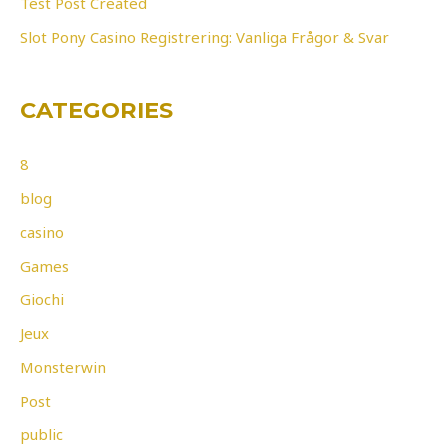
Test Post Created
Slot Pony Casino Registrering: Vanliga Frågor & Svar
CATEGORIES
8
blog
casino
Games
Giochi
Jeux
Monsterwin
Post
public