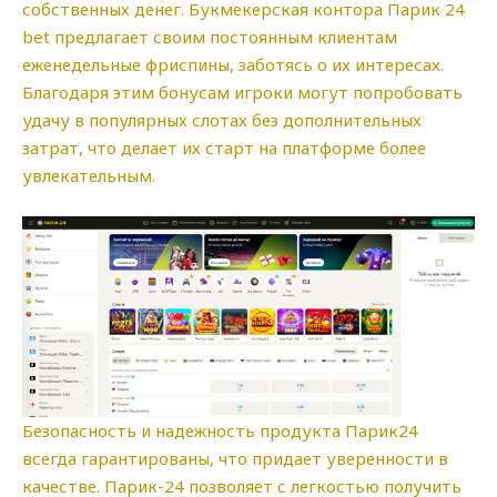
собственных денег. Букмекерская контора Парик 24
bet предлагает своим постоянным клиентам
еженедельные фриспины, заботясь о их интересах.
Благодаря этим бонусам игроки могут попробовать
удачу в популярных слотах без дополнительных
затрат, что делает их старт на платформе более
увлекательным.
Безопасность и надежность продукта Парик24
всегда гарантированы, что придает уверенности в
качестве. Парик-24 позволяет с легкостью получить