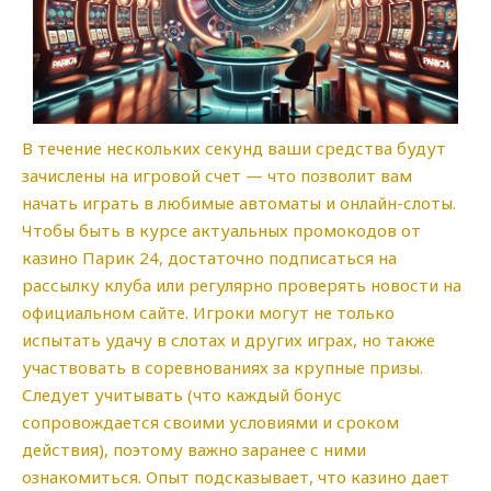
В течение нескольких секунд ваши средства будут
зачислены на игровой счет — что позволит вам
начать играть в любимые автоматы и онлайн-слоты.
Чтобы быть в курсе актуальных промокодов от
казино Парик 24, достаточно подписаться на
рассылку клуба или регулярно проверять новости на
официальном сайте. Игроки могут не только
испытать удачу в слотах и других играх, но также
участвовать в соревнованиях за крупные призы.
Следует учитывать (что каждый бонус
сопровождается своими условиями и сроком
действия), поэтому важно заранее с ними
ознакомиться. Опыт подсказывает, что казино дает