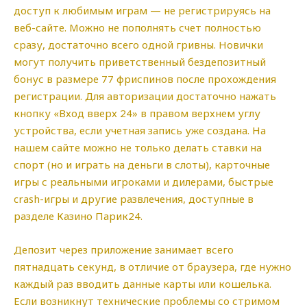
доступ к любимым играм — не регистрируясь на
веб-сайте. Можно не пополнять счет полностью
сразу, достаточно всего одной гривны. Новички
могут получить приветственный бездепозитный
бонус в размере 77 фриспинов после прохождения
регистрации. Для авторизации достаточно нажать
кнопку «Вход вверх 24» в правом верхнем углу
устройства, если учетная запись уже создана. На
нашем сайте можно не только делать ставки на
спорт (но и играть на деньги в слоты), карточные
игры с реальными игроками и дилерами, быстрые
crash-игры и другие развлечения, доступные в
разделе Казино Парик24.
Депозит через приложение занимает всего
пятнадцать секунд, в отличие от браузера, где нужно
каждый раз вводить данные карты или кошелька.
Если возникнут технические проблемы со стримом