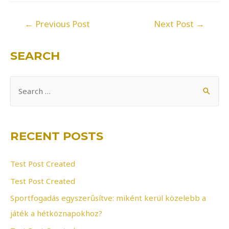
Post
←
Previous Post
Next Post
→
navigation
SEARCH
S
e
a
r
RECENT POSTS
c
h
Test Post Created
f
Test Post Created
o
Sportfogadás egyszerűsítve: miként kerül közelebb a
r
játék a hétköznapokhoz?
: