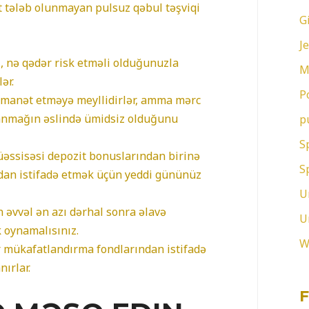
t tələb olunmayan pulsuz qəbul təşviqi
G
J
ti, nə qədər risk etməli olduğunuzla
M
ər.
P
zəmanət etməyə meyllidirlər, amma mərc
zanmağın əslində ümidsiz olduğunu
p
S
əssisəsi depozit bonuslarından birinə
S
ndan istifadə etmək üçün yeddi gününüz
U
n əvvəl ən azı dərhal sonra əlavə
U
 oynamalısınız.
W
r mükafatlandırma fondlarından istifadə
ırlar.
F