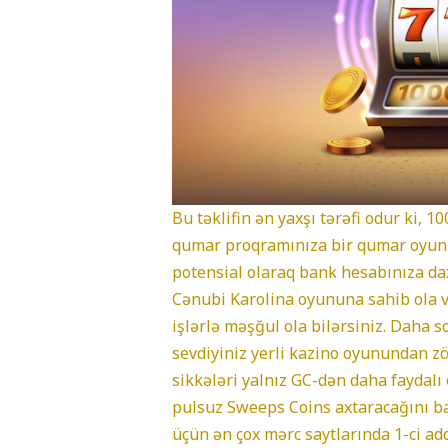
Bu təklifin ən yaxşı tərəfi odur ki, 1
qumar proqramınıza bir qumar oyunu
potensial olaraq bank hesabınıza daxi
Cənubi Karolina oyununa sahib ola v
işlərlə məşğul ola bilərsiniz. Daha s
sevdiyiniz yerli kazino oyunundan zöv
sikkələri yalnız GC-dən daha faydalı 
pulsuz Sweeps Coins axtaracağını ba
üçün ən çox mərc saytlarında 1-ci ad