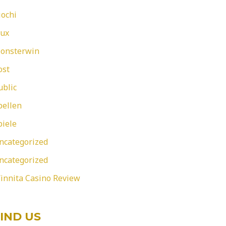
iochi
eux
onsterwin
ost
ublic
pellen
piele
ncategorized
ncategorized
innita Casino Review
IND US