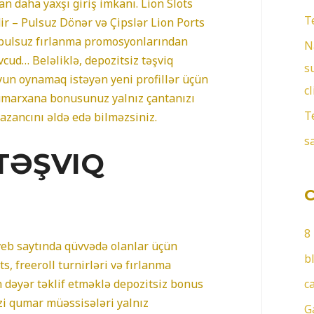
an daha yaxşı giriş imkanı.
Lion Slots
r
T
ir – Pulsuz Dönər və Çipslər Lion Ports
:
 pulsuz fırlanma promosyonlarından
N
övcud… Beləliklə, depozitsiz təşviq
s
yun oynamaq istəyən yeni profillər üçün
cl
 qumarxana bonusunuz yalnız çantanızı
T
qazancını əldə edə bilməzsiniz.
s
TƏŞVIQ
8
 veb saytında qüvvədə olanlar üçün
b
s, freeroll turnirləri və fırlanma
c
 dəyər təklif etməklə depozitsiz bonus
əzi qumar müəssisələri yalnız
G