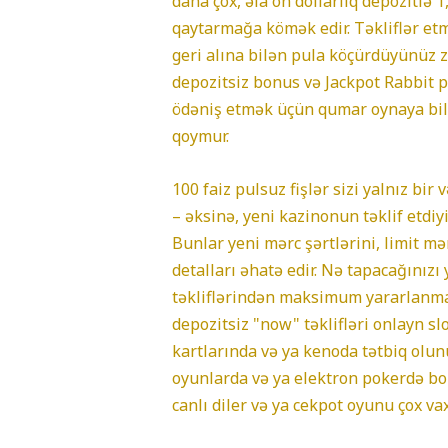
daha çox, əla on dollarlıq depozitlə 
qaytarmağa kömək edir. Təkliflər etm
geri alına bilən pula köçürdüyünüz
depozitsiz bonus və Jackpot Rabbit p
ödəniş etmək üçün qumar oynaya bi
qoymur.
100 faiz pulsuz fişlər sizi yalnız b
– əksinə, yeni kazinonun təklif etdiy
Bunlar yeni mərc şərtlərini, limit mər
detalları əhatə edir. Nə tapacağınız
təkliflərindən maksimum yararlanma
depozitsiz "now" təklifləri onlayn sl
kartlarında və ya kenoda tətbiq olu
oyunlarda və ya elektron pokerdə bon
canlı diler və ya cekpot oyunu çox v