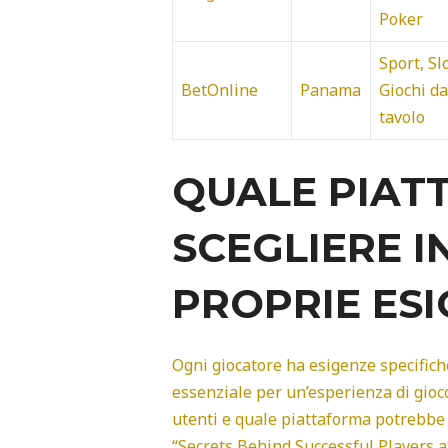
Poker
Sport, Slo
BetOnline
Panama
Giochi da
tavolo
QUALE PIAT
SCEGLIERE I
PROPRIE ES
Ogni giocatore ha esigenze specifiche
essenziale per un’esperienza di gioco 
utenti e quale piattaforma potrebbe m
“Secrets Behind Successful Players 