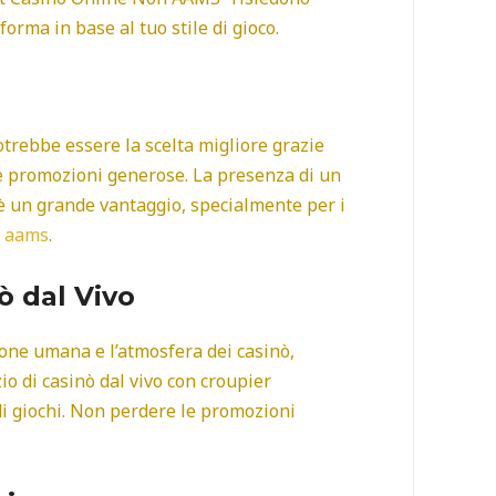
forma in base al tuo stile di gioco.
trebbe essere la scelta migliore grazie
lle promozioni generose. La presenza di un
è un grande vantaggio, specialmente per i
o aams
.
ò dal Vivo
ione umana e l’atmosfera dei casinò,
io di casinò dal vivo con croupier
di giochi. Non perdere le promozioni