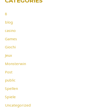
CATEGORIES
8
blog
casino
Games
Giochi
Jeux
Monsterwin
Post
public
Spellen
Spiele
Uncategorized