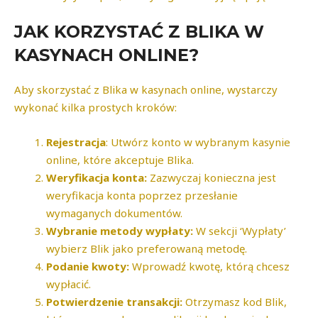
JAK KORZYSTAĆ Z BLIKA W
KASYNACH ONLINE?
Aby skorzystać z Blika w kasynach online, wystarczy
wykonać kilka prostych kroków:
Rejestracja
: Utwórz konto w wybranym kasynie
online, które akceptuje Blika.
Weryfikacja konta:
Zazwyczaj konieczna jest
weryfikacja konta poprzez przesłanie
wymaganych dokumentów.
Wybranie metody wypłaty:
W sekcji ‘Wypłaty’
wybierz Blik jako preferowaną metodę.
Podanie kwoty:
Wprowadź kwotę, którą chcesz
wypłacić.
Potwierdzenie transakcji:
Otrzymasz kod Blik,