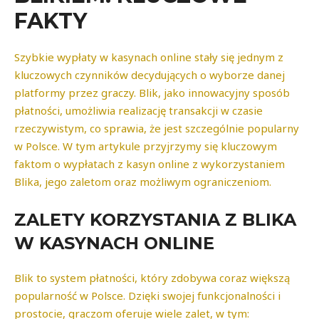
FAKTY
Szybkie wypłaty w kasynach online stały się jednym z
kluczowych czynników decydujących o wyborze danej
platformy przez graczy. Blik, jako innowacyjny sposób
płatności, umożliwia realizację transakcji w czasie
rzeczywistym, co sprawia, że jest szczególnie popularny
w Polsce. W tym artykule przyjrzymy się kluczowym
faktom o wypłatach z kasyn online z wykorzystaniem
Blika, jego zaletom oraz możliwym ograniczeniom.
ZALETY KORZYSTANIA Z BLIKA
W KASYNACH ONLINE
Blik to system płatności, który zdobywa coraz większą
popularność w Polsce. Dzięki swojej funkcjonalności i
prostocie, graczom oferuje wiele zalet, w tym: