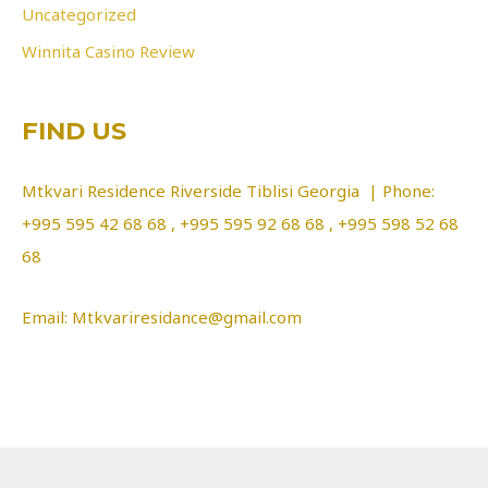
Uncategorized
Winnita Casino Review
FIND US
Mtkvari Residence Riverside Tiblisi Georgia | Phone:
+995 595 42 68 68 , +995 595 92 68 68 , +995 598 52 68
68
Email: Mtkvariresidance@gmail.com