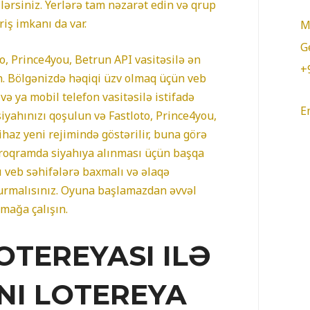
ilərsiniz. Yerlərə tam nəzarət edin və qrup
iş imkanı da var.
M
G
to, Prince4you, Betrun API vasitəsilə ən
+
n. Bölgənizdə həqiqi üzv olmaq üçün veb
və ya mobil telefon vasitəsilə istifadə
E
 siyahınızı qoşulun və Fastloto, Prince4you,
ihaz yeni rejimində göstərilir, buna görə
proqramda siyahıya alınması üçün başqa
ı veb səhifələrə baxmalı və əlaqə
durmalısınız. Oyuna başlamazdan əvvəl
tmağa çalışın.
OTEREYASI ILƏ
NI LOTEREYA