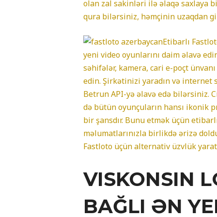
olan zal sakinləri ilə əlaqə saxlaya b
qura bilərsiniz, həmçinin uzaqdan gir
Etibarlı Fastlo
yeni video oyunlarını daim əlavə edi
səhifələr, kamera, cari e-poçt ünvanı 
edin. Şirkətinizi yaradın və internet
Betrun API-yə əlavə edə bilərsiniz. C
də bütün oyunçuların hansı ikonik 
bir şansdır. Bunu etmək üçün etibarl
məlumatlarınızla birlikdə ərizə dol
Fastloto üçün alternativ üzvlük yara
VISKONSIN L
BAĞLI ƏN YE