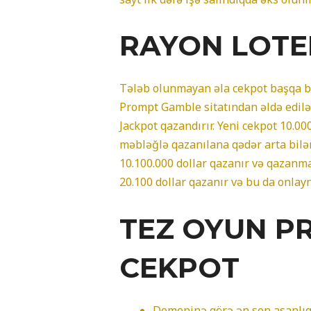
RAYON LOTE
Tələb olunmayan əla cekpot başqa bir
Prompt Gamble sitatından əldə edilən
Jackpot qazandırır. Yeni cekpot 10.00
məbləğlə qazanılana qədər arta bilər
10.100.000 dollar qazanır və qazanma
20.100 dollar qazanır və bu da onlay
TEZ OYUN P
CEKPOT
Domeninə görə ən son asanlıq