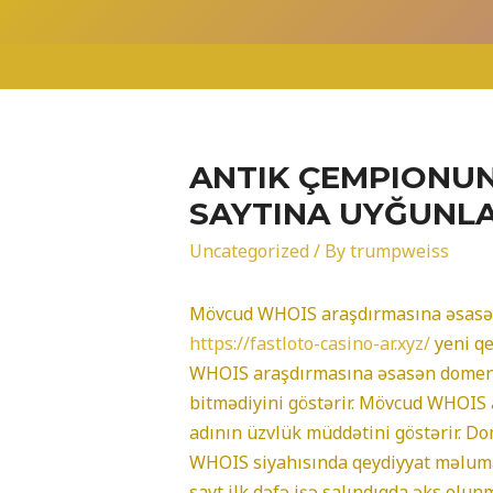
Skip
to
content
ANTIK ÇEMPIONU
SAYTINA UYĞUNL
Uncategorized
/ By
trumpweiss
Mövcud WHOIS araşdırmasına əsasən 
https://fastloto-casino-ar.xyz/
yeni qe
WHOIS araşdırmasına əsasən domen 
bitmədiyini göstərir. Mövcud WHOIS 
adının üzvlük müddətini göstərir. 
WHOIS siyahısında qeydiyyat məluma
sayt ilk dəfə işə salındıqda əks olunm