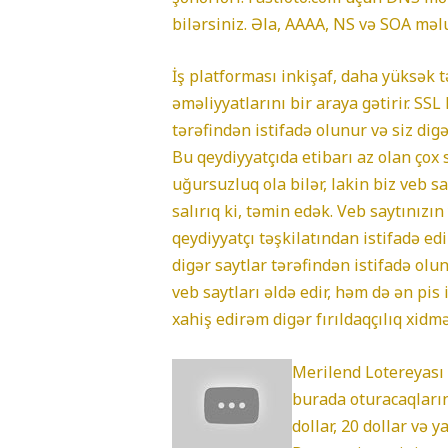
bilərsiniz. Əla, AAAA, NS və SOA məl
İş platforması inkişaf, daha yüksək t
əməliyyatlarını bir araya gətirir. SSL
tərəfindən istifadə olunur və siz digə
Bu qeydiyyatçıda etibarı az olan çox
uğursuzluq ola bilər, lakin biz veb sa
salırıq ki, təmin edək. Veb saytınızın
qeydiyyatçı təşkilatından istifadə edi
digər saytlar tərəfindən istifadə ol
veb saytları əldə edir, həm də ən pis
xahiş edirəm digər fırıldaqçılıq xidmə
Merilend Lotereyası 
burada oturacaqların 
dollar, 20 dollar və y