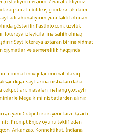
ə işlədiyini öyrənin. Ziyarət etdiyiniz
 olaraq sürətli bildiriş göndərərək daim
 sayt adı abunəliyinin yeni təklif olunan
nda göstərilir. Fastloto.com, üzvlük
ır, lotereya izləyicilərinə sahib olmaq
dırır. Sayt lotereya axtaran birinə xidmət
ün qiymətlər və səmərəlilik haqqında
üçün minimal mövqelər normal olaraq
 əksər digər saytlarına nisbətən daha
ya cekpotları, məsələn, nəhəng çoxsaylı
minlərlə Mega kimi nisbətlərdən alınır.
zin ən yeni Cekpotunun yeni faizi də artır,
niz. Prompt Enjoy oyunu təklif edən
nqton, Arkanzas, Konnektikut, İndiana,