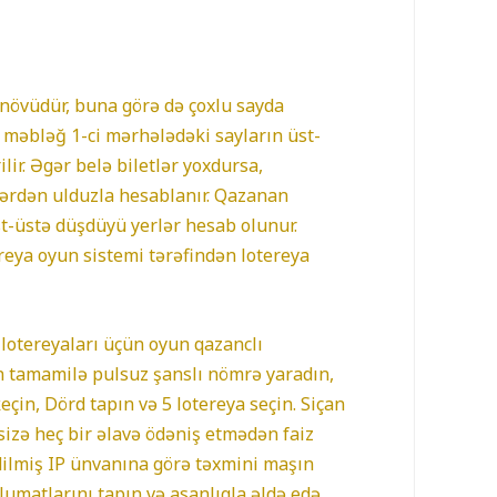
 növüdür, buna görə də çoxlu sayda
an məbləğ 1-ci mərhələdəki sayların üst-
ir. Əgər belə biletlər yoxdursa,
lərdən ulduzla hesablanır. Qazanan
st-üstə düşdüyü yerlər hesab olunur.
reya oyun sistemi tərəfindən lotereya
lotereyaları üçün oyun qazanclı
n tamamilə pulsuz şanslı nömrə yaradın,
in, Dörd tapın və 5 lotereya seçin. Siçan
sizə heç bir əlavə ödəniş etmədən faiz
edilmiş IP ünvanına görə təxmini maşın
umatlarını tapın və asanlıqla əldə edə