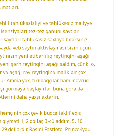
umatları.
əhlil təhlükəsizliyi və təhlükəsiz maliyyə
 lisenziyaları tez-tez qanuni saytlar
r saytları təhlükəsiz saxlaya bilərsiniz.
 sayda veb saytın aktivləşməsi sizin üçün
ytınızın yeni etibarlılıq reytinqini aşağı
 yeni şərh reytinqini aşağı saldım, çünki o,
r və aşağı rəy reytinqinə malik bir çox
unur. Amma yox, fırıldaqçılar həm mövcud
 işi görməyə başlayırlar, buna görə də
tlərini daha yaxşı axtarın.
həmçinin çox çevik büdcə təklif edir,
qiyməti 1, 2 dollar, 3-cü addım, 5, 10
a 29 dollardır. Rəsmi Fastloto, Prince4you,