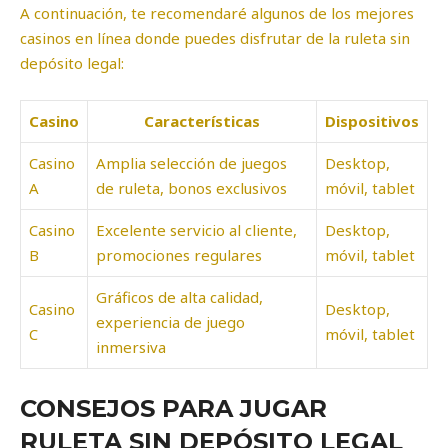
A continuación, te recomendaré algunos de los mejores
casinos en línea donde puedes disfrutar de la ruleta sin
depósito legal:
Casino
Características
Dispositivos
Casino
Amplia selección de juegos
Desktop,
A
de ruleta, bonos exclusivos
móvil, tablet
Casino
Excelente servicio al cliente,
Desktop,
B
promociones regulares
móvil, tablet
Gráficos de alta calidad,
Casino
Desktop,
experiencia de juego
C
móvil, tablet
inmersiva
CONSEJOS PARA JUGAR
RULETA SIN DEPÓSITO LEGAL