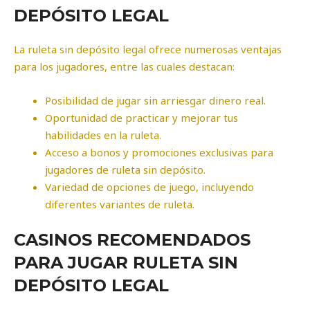
DEPÓSITO LEGAL
La ruleta sin depósito legal ofrece numerosas ventajas
para los jugadores, entre las cuales destacan:
Posibilidad de jugar sin arriesgar dinero real.
Oportunidad de practicar y mejorar tus
habilidades en la ruleta.
Acceso a bonos y promociones exclusivas para
jugadores de ruleta sin depósito.
Variedad de opciones de juego, incluyendo
diferentes variantes de ruleta.
CASINOS RECOMENDADOS
PARA JUGAR RULETA SIN
DEPÓSITO LEGAL