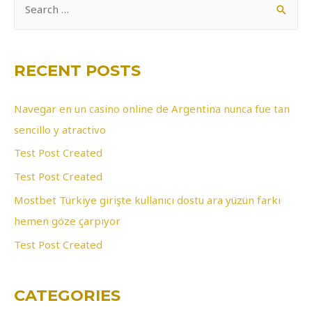
e
a
r
RECENT POSTS
c
h
Navegar en un casino online de Argentina nunca fue tan
f
sencillo y atractivo
o
Test Post Created
r
Test Post Created
:
Mostbet Türkiye girişte kullanıcı dostu ara yüzün farkı
hemen göze çarpıyor
Test Post Created
CATEGORIES