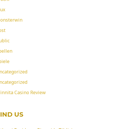
eux
onsterwin
ost
ublic
pellen
piele
ncategorized
ncategorized
innita Casino Review
IND US