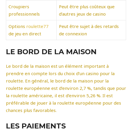
Croupiers
Peut être plus coûteux que
professionnels
d’autres jeux de casino
Options
roulette77
Peut être sujet à des retards
de jeu en direct
de connexion
LE BORD DE LA MAISON
Le bord de la maison est un élément important à
prendre en compte lors du choix d’un casino pour la
roulette. En général, le bord de la maison pour la
roulette européenne est d’environ 2,7 %, tandis que pour
la roulette américaine, il est d’environ 5,26 %. Il est
préférable de jouer à la roulette européenne pour des
chances plus favorables.
LES PAIEMENTS