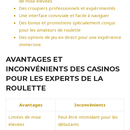
de mise élevées
Des croupiers professionnels et expérimentés
Une interface conviviale et facile à naviguer
Des bonus et promotions spécialement conçus
pour les amateurs de roulette
Des options de jeu en direct pour une expérience
immersive
AVANTAGES ET
INCONVÉNIENTS DES CASINOS
POUR LES EXPERTS DE LA
ROULETTE
Avantages
Inconvénients
Limites de mise
Peut être intimidant pour les
élevées
débutants