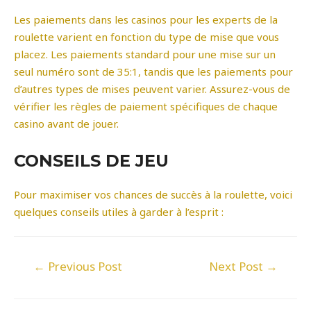
Les paiements dans les casinos pour les experts de la
roulette varient en fonction du type de mise que vous
placez. Les paiements standard pour une mise sur un
seul numéro sont de 35:1, tandis que les paiements pour
d’autres types de mises peuvent varier. Assurez-vous de
vérifier les règles de paiement spécifiques de chaque
casino avant de jouer.
CONSEILS DE JEU
Pour maximiser vos chances de succès à la roulette, voici
quelques conseils utiles à garder à l’esprit :
Post
←
Previous Post
Next Post
→
navigation