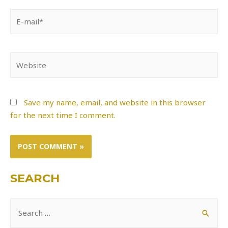
E-
mail*
Website
Save my name, email, and website in this browser
for the next time I comment.
SEARCH
S
e