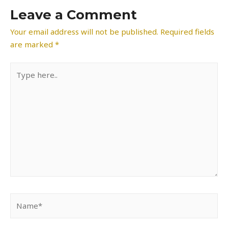
Leave a Comment
Your email address will not be published.
Required fields
are marked
*
Type
here..
Name*