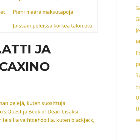
G
set
Pieni määrä maksutapoja
G
Joissain peleissä korkea talon etu
J
M
ATTI JA
P
 CAXINO
p
S
S
U
man pelejä, kuten suosittuja
U
o’s Quest ja Book of Dead. Lisäksi
laisilla vaihtoehdoilla, kuten blackjack,
W