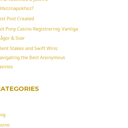
étköznapokhoz?
est Post Created
lot Pony Casino Registrering: Vanliga
rågor & Svar
ilent Stakes and Swift Wins:
avigating the Best Anonymous
asinos
CATEGORIES
log
asino