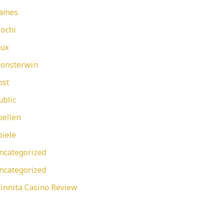
ames
iochi
eux
onsterwin
ost
ublic
pellen
piele
ncategorized
ncategorized
innita Casino Review