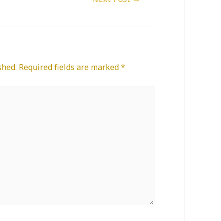
shed.
Required fields are marked
*