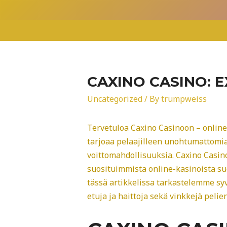
Skip
to
content
CAXINO CASINO: 
Uncategorized
/ By
trumpweiss
Tervetuloa Caxino Casinoon – onlin
tarjoaa pelaajilleen unohtumattomia
voittomahdollisuuksia. Caxino Casin
suosituimmista online-kasinoista su
tässä artikkelissa tarkastelemme sy
etuja ja haittoja sekä vinkkejä pelie