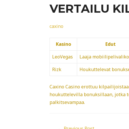
VERTAILU KI
caxino
Kasino
Edut
LeoVegas
Laaja mobiilipelivalik
Rizk
Houkuttelevat bonuks
Caxino Casino erottuu kilpailijoistaa
houkuttelevilla bonuksillaan, jotka 
palkitsevampaa.
Post
←
Previous Post