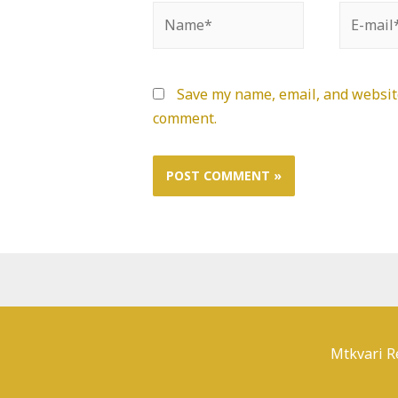
Name*
E-
mail*
Save my name, email, and website
comment.
Mtkvari R