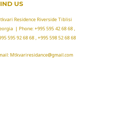
IND US
tkvari Residence Riverside Tiblisi
eorgia | Phone: +995 595 42 68 68 ,
995 595 92 68 68 , +995 598 52 68 68
mail: Mtkvariresidance@gmail.com