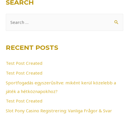
SEARCH
S
e
a
r
RECENT POSTS
c
h
Test Post Created
f
Test Post Created
o
Sportfogadás egyszerűsítve: miként kerül közelebb a
r
játék a hétköznapokhoz?
:
Test Post Created
Slot Pony Casino Registrering: Vanliga Frågor & Svar