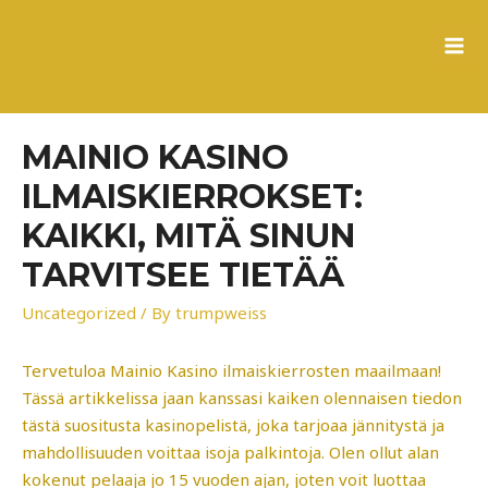
to
content
MA
ME
MAINIO KASINO
ILMAISKIERROKSET:
KAIKKI, MITÄ SINUN
TARVITSEE TIETÄÄ
Uncategorized
/ By
trumpweiss
Tervetuloa Mainio Kasino ilmaiskierrosten maailmaan!
Tässä artikkelissa jaan kanssasi kaiken olennaisen tiedon
tästä suositusta kasinopelistä, joka tarjoaa jännitystä ja
mahdollisuuden voittaa isoja palkintoja. Olen ollut alan
kokenut pelaaja jo 15 vuoden ajan, joten voit luottaa