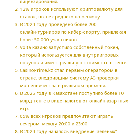
лицензирования.
12% игроков используют криптовалюту для
ставок, выше среднего по региону.
В 2024 году проведено более 200
онлайн‑турниров по кибер‑спорту, привлекая
более 50 000 участников.
Volta казино запустило собственный токен,
который используется для внутриигровых
покупок и имеет реальную стоимость в тенге.
CasinoPrime.kz стал первым оператором в
стране, внедрившим систему AI‑проверки
мошенничества в реальном времени.
В 2025 году в Казахстане поступило более 10
млрд тенге в виде налогов от онлайн‑азартных
игр.
65% всех игроков предпочитают играть
вечером, между 20:00 и 23:00.
В 2024 году началось внедрение “зелёных”