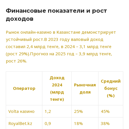
Финансовые показатели и рост
доходов
Рынок онлайн‑казино в Казахстане демонстрирует
устойчивый рост.В 2023 году валовый доход
составил 2,4 млрд тенге, в 2024 – 3,1 млрд тенге
(рост 29%).Прогноз на 2025 год – 3,9 млрд тенге,
рост 26%.
Доход
Средний
2024
Рыночная
Оператор
бонус
(млрд
доля
(%)
тенге)
Volta казино
1,2
25%
45%
RoyalBet.kz
0,9
18%
38%