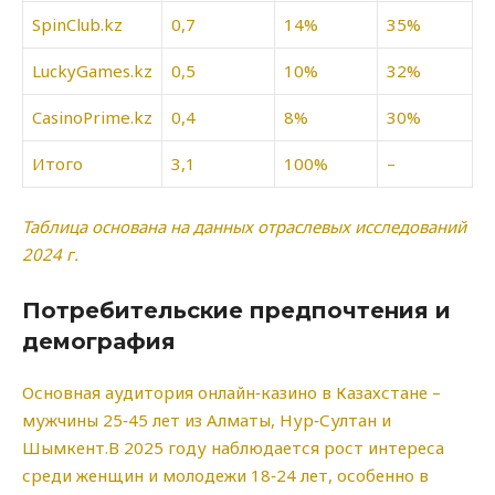
SpinClub.kz
0,7
14%
35%
LuckyGames.kz
0,5
10%
32%
CasinoPrime.kz
0,4
8%
30%
Итого
3,1
100%
–
Таблица основана на данных отраслевых исследований
2024 г.
Потребительские предпочтения и
демография
Основная аудитория онлайн‑казино в Казахстане –
мужчины 25‑45 лет из Алматы, Нур‑Султан и
Шымкент.В 2025 году наблюдается рост интереса
среди женщин и молодежи 18‑24 лет, особенно в