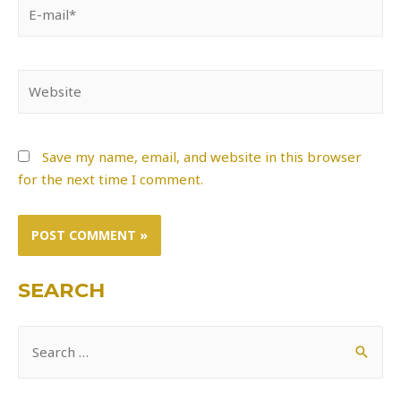
E-
mail*
Website
Save my name, email, and website in this browser
for the next time I comment.
SEARCH
S
e
a