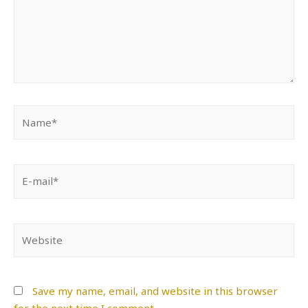
Name*
E-
mail*
Website
Save my name, email, and website in this browser
for the next time I comment.