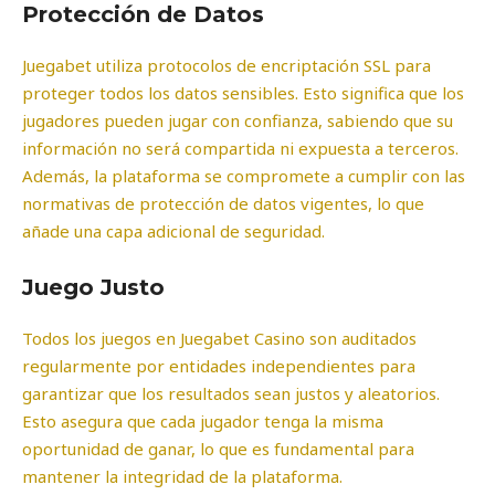
Protección de Datos
Juegabet utiliza protocolos de encriptación SSL para
proteger todos los datos sensibles. Esto significa que los
jugadores pueden jugar con confianza, sabiendo que su
información no será compartida ni expuesta a terceros.
Además, la plataforma se compromete a cumplir con las
normativas de protección de datos vigentes, lo que
añade una capa adicional de seguridad.
Juego Justo
Todos los juegos en Juegabet Casino son auditados
regularmente por entidades independientes para
garantizar que los resultados sean justos y aleatorios.
Esto asegura que cada jugador tenga la misma
oportunidad de ganar, lo que es fundamental para
mantener la integridad de la plataforma.