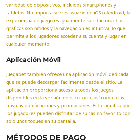
variedad de dispositivos, incluidos smartphones y
tabletas. No importa si eres usuario de iOS o Android, la
experiencia de juego es igualmente satisfactoria. Los
gráficos son nítidos y la navegación es intuitiva, lo que
permite a los jugadores acceder a su cuenta y jugar en
cualquier momento.
Aplicación Móvil
Juegabet también ofrece una aplicación móvil dedicada
que se puede descargar fácilmente desde el sitio. La
aplicación proporciona acceso a todos los juegos
disponibles en la versión de escritorio, así como a las
mismas bonificaciones y promociones. Esto significa que
los jugadores pueden disfrutar de su casino favorito con
solo unos toques en su pantalla.
MÉTODOS DE PAGO