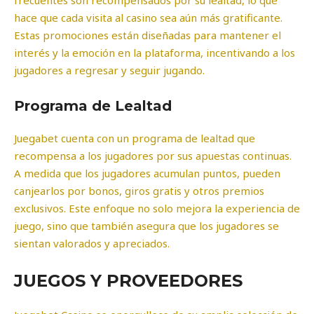
frecuentes son recompensados por su lealtad, lo que
hace que cada visita al casino sea aún más gratificante.
Estas promociones están diseñadas para mantener el
interés y la emoción en la plataforma, incentivando a los
jugadores a regresar y seguir jugando.
Programa de Lealtad
Juegabet cuenta con un programa de lealtad que
recompensa a los jugadores por sus apuestas continuas.
A medida que los jugadores acumulan puntos, pueden
canjearlos por bonos, giros gratis y otros premios
exclusivos. Este enfoque no solo mejora la experiencia de
juego, sino que también asegura que los jugadores se
sientan valorados y apreciados.
JUEGOS Y PROVEEDORES