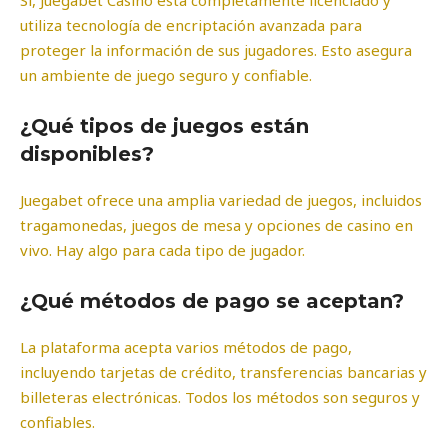
Sí, Juegabet Casino está completamente licenciado y
utiliza tecnología de encriptación avanzada para
proteger la información de sus jugadores. Esto asegura
un ambiente de juego seguro y confiable.
¿Qué tipos de juegos están
disponibles?
Juegabet ofrece una amplia variedad de juegos, incluidos
tragamonedas, juegos de mesa y opciones de casino en
vivo. Hay algo para cada tipo de jugador.
¿Qué métodos de pago se aceptan?
La plataforma acepta varios métodos de pago,
incluyendo tarjetas de crédito, transferencias bancarias y
billeteras electrónicas. Todos los métodos son seguros y
confiables.