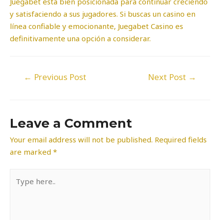
Juegabet está bien posicionada para continuar creciendo
y satisfaciendo a sus jugadores. Si buscas un casino en
línea confiable y emocionante, Juegabet Casino es
definitivamente una opción a considerar.
Post
←
Previous Post
Next Post
→
navigation
Leave a Comment
Your email address will not be published.
Required fields
are marked
*
Type
here..