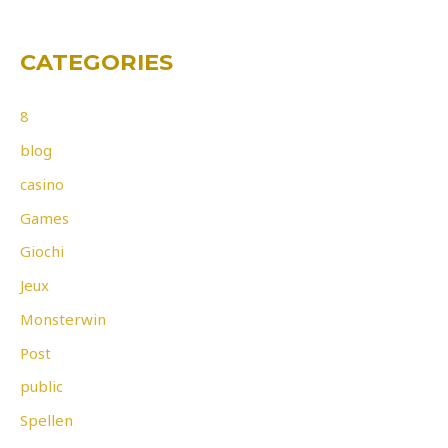
CATEGORIES
8
blog
casino
Games
Giochi
Jeux
Monsterwin
Post
public
Spellen