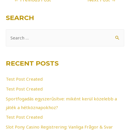
navigation
SEARCH
S
e
a
r
RECENT POSTS
c
h
Test Post Created
f
Test Post Created
o
Sportfogadás egyszerűsítve: miként kerül közelebb a
r
játék a hétköznapokhoz?
:
Test Post Created
Slot Pony Casino Registrering: Vanliga Frågor & Svar