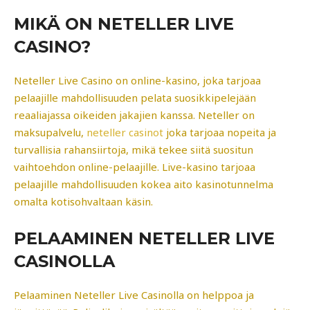
MIKÄ ON NETELLER LIVE
CASINO?
Neteller Live Casino on online-kasino, joka tarjoaa
pelaajille mahdollisuuden pelata suosikkipelejään
reaaliajassa oikeiden jakajien kanssa. Neteller on
maksupalvelu,
neteller casinot
joka tarjoaa nopeita ja
turvallisia rahansiirtoja, mikä tekee siitä suositun
vaihtoehdon online-pelaajille. Live-kasino tarjoaa
pelaajille mahdollisuuden kokea aito kasinotunnelma
omalta kotisohvaltaan käsin.
PELAAMINEN NETELLER LIVE
CASINOLLA
Pelaaminen Neteller Live Casinolla on helppoa ja