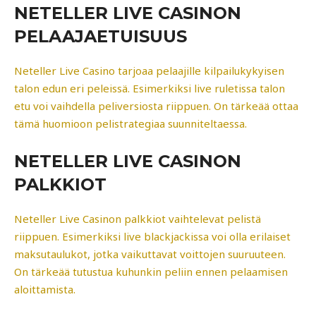
NETELLER LIVE CASINON
PELAAJAETUISUUS
Neteller Live Casino tarjoaa pelaajille kilpailukykyisen
talon edun eri peleissä. Esimerkiksi live ruletissa talon
etu voi vaihdella peliversiosta riippuen. On tärkeää ottaa
tämä huomioon pelistrategiaa suunniteltaessa.
NETELLER LIVE CASINON
PALKKIOT
Neteller Live Casinon palkkiot vaihtelevat pelistä
riippuen. Esimerkiksi live blackjackissa voi olla erilaiset
maksutaulukot, jotka vaikuttavat voittojen suuruuteen.
On tärkeää tutustua kuhunkin peliin ennen pelaamisen
aloittamista.