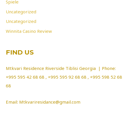
Spiele
Uncategorized
Uncategorized
Winnita Casino Review
FIND US
Mtkvari Residence Riverside Tiblisi Georgia | Phone:
+995 595 42 68 68 , +995 595 92 68 68 , +995 598 52 68
68
Email: Mtkvariresidance@gmail.com