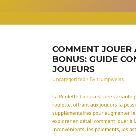
Skip
to
content
COMMENT JOUER 
BONUS: GUIDE CO
JOUEURS
Uncategorized
/ By
trumpweiss
La Roulette bonus est une variante p
roulette, offrant aux joueurs la poss
supplémentaires pour augmenter leur
explorer en détail comment jouer à l
inconvénients, les paiements, les ast