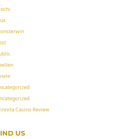
iochi
eux
onsterwin
ost
ublic
pellen
piele
ncategorized
ncategorized
innita Casino Review
IND US