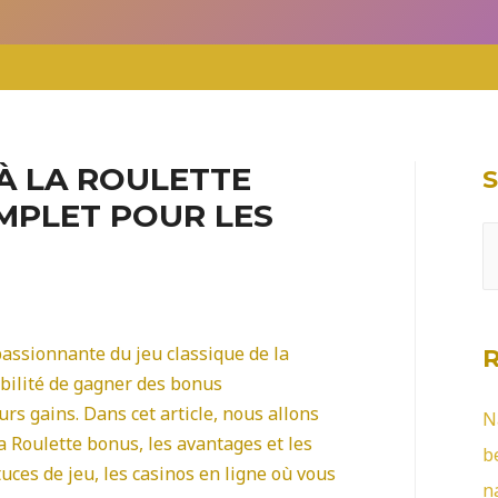
À LA ROULETTE
MPLET POUR LES
S
e
a
r
assionnante du jeu classique de la
c
ibilité de gagner des bonus
s gains. Dans cet article, nous allons
h
N
a Roulette bonus, les avantages et les
f
b
uces de jeu, les casinos en
ligne où vous
o
n