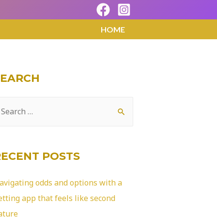
HOME
SEARCH
RECENT POSTS
avigating odds and options with a
etting app that feels like second
ature