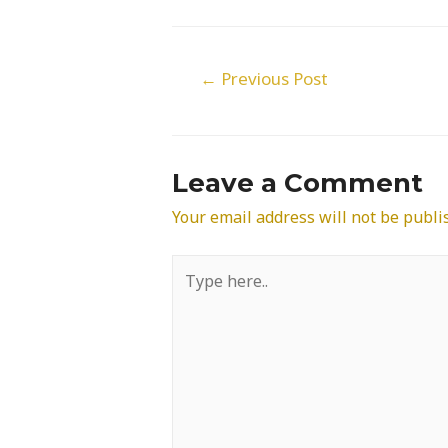
Post
←
Previous Post
navigation
Leave a Comment
Your email address will not be publi
Type
here..