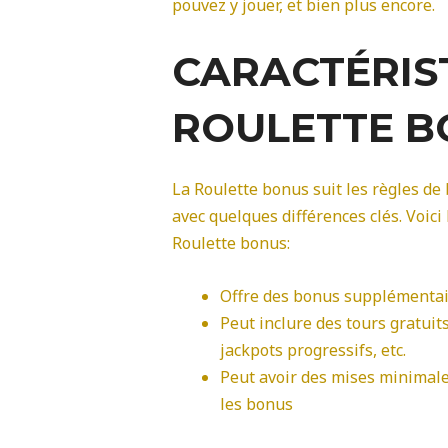
pouvez y jouer, et bien plus encore.
CARACTÉRIS
ROULETTE B
La Roulette bonus suit les règles de 
avec quelques différences clés. Voici 
Roulette bonus:
Offre des bonus supplémentai
Peut inclure des tours gratuits
jackpots progressifs, etc.
Peut avoir des mises minimale
les bonus