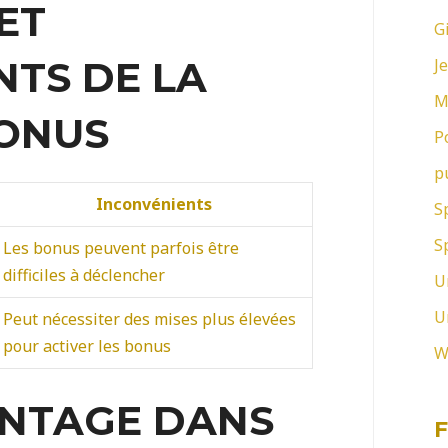
ET
G
NTS DE LA
J
M
ONUS
P
p
Inconvénients
S
S
Les bonus peuvent parfois être
difficiles à déclencher
U
U
Peut nécessiter des mises plus élevées
pour activer les bonus
W
NTAGE DANS
F