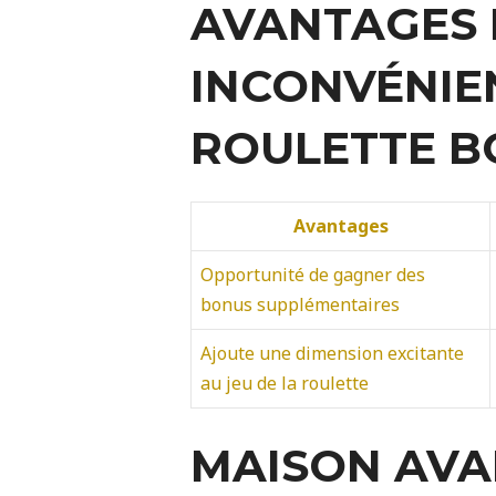
AVANTAGES 
INCONVÉNIE
ROULETTE B
Avantages
Opportunité de gagner des
bonus supplémentaires
Ajoute une dimension excitante
au jeu de la roulette
MAISON AVA