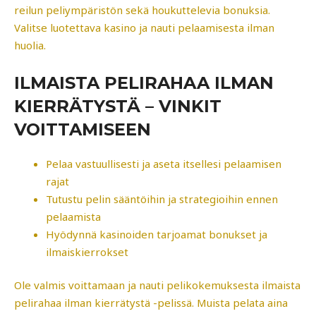
reilun peliympäristön sekä houkuttelevia bonuksia.
Valitse luotettava kasino ja nauti pelaamisesta ilman
huolia.
ILMAISTA PELIRAHAA ILMAN
KIERRÄTYSTÄ – VINKIT
VOITTAMISEEN
Pelaa vastuullisesti ja aseta itsellesi pelaamisen
rajat
Tutustu pelin sääntöihin ja strategioihin ennen
pelaamista
Hyödynnä kasinoiden tarjoamat bonukset ja
ilmaiskierrokset
Ole valmis voittamaan ja nauti pelikokemuksesta ilmaista
pelirahaa ilman kierrätystä -pelissä. Muista pelata aina