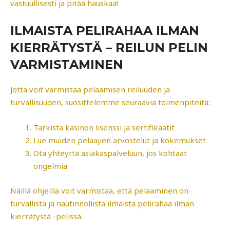
vastuullisesti ja pitää hauskaa!
ILMAISTA PELIRAHAA ILMAN
KIERRÄTYSTÄ – REILUN PELIN
VARMISTAMINEN
Jotta voit varmistaa pelaamisen reiluuden ja
turvallisuuden, suosittelemme seuraavia toimenpiteitä:
Tarkista kasinon lisenssi ja sertifikaatit
Lue muiden pelaajien arvostelut ja kokemukset
Ota yhteyttä asiakaspalveluun, jos kohtaat
ongelmia
Näillä ohjeilla voit varmistaa, että pelaaminen on
turvallista ja nautinnollista ilmaista pelirahaa ilman
kierrätystä -pelissä.