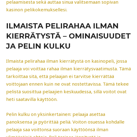
pelaamisesta sekä auttaa sinua valitsemaan sopivan
kasinon pelikokemuksellesi.
ILMAISTA PELIRAHAA ILMAN
KIERRÄTYSTÄ – OMINAISUUDET
JA PELIN KULKU
Ilmaista pelirahaa ilman kierrätystä on kasinopeli, jossa
pelaaja voi voittaa rahaa ilman kierrätysvaatimusta. Tämä
tarkoittaa sitä, että pelaajan ei tarvitse kierrättää
voittojaan ennen kuin ne ovat nostettavissa. Tämä tekee
pelistä suosittua pelaajien keskuudessa, sillä voitot ovat
heti saatavilla käyttöön.
Pelin kulku on yksinkertainen: pelaaja asettaa
panoksensa ja pyörittää peliä. Voiton osuessa kohdalle
pelaaja saa voittonsa suoraan käyttöönsä ilman
ylimääräisiä ehtoja. Peli tarjoaa jännitystä ja