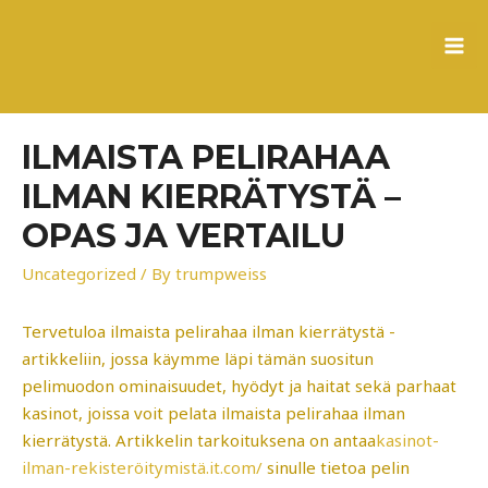
to
content
MA
ME
ILMAISTA PELIRAHAA
ILMAN KIERRÄTYSTÄ –
OPAS JA VERTAILU
Uncategorized
/ By
trumpweiss
Tervetuloa ilmaista pelirahaa ilman kierrätystä -
artikkeliin, jossa käymme läpi tämän suositun
pelimuodon ominaisuudet, hyödyt ja haitat sekä parhaat
kasinot, joissa voit pelata ilmaista pelirahaa ilman
kierrätystä. Artikkelin tarkoituksena on antaa
kasinot-
ilman-rekisteröitymistä.it.com/
sinulle tietoa pelin