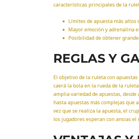
características principales de la rul
Límites de apuesta más altos q
Mayor emoción y adrenalina en
Posibilidad de obtener grande
REGLAS Y G
El objetivo de la ruleta con apuestas
caerá la bola en la rueda de la rulet
amplia variedad de apuestas, desde
hasta apuestas más complejas que a
vez que se realiza la apuesta, el crup
los jugadores esperan con ansias el 