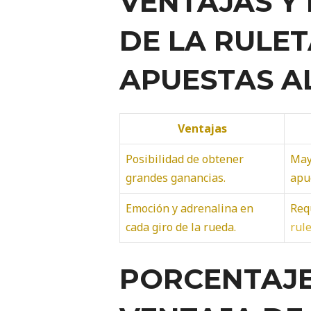
VENTAJAS Y
DE LA RULE
APUESTAS A
Ventajas
Posibilidad de obtener
May
grandes ganancias.
apu
Emoción y adrenalina en
Req
cada giro de la rueda.
rule
PORCENTAJE