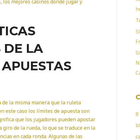
s, los mejores casinos donde jugar y
r
h
:
T
TICAS
S
F
 DE LA
S
 APUESTAS
N
C
a de la misma manera que la ruleta
 en este caso los límites de apuesta son
8
ignifica que los jugadores pueden apostar
b
giro de la rueda, lo que se traduce en la
ncias en cada ronda. Algunas de las
c