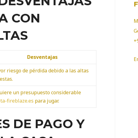
 DESVENTAJAS
F
TA CON
M
G
LTAS
+
Desventajas
E
or riesgo de pérdida debido a las altas
estas.
uiere un presupuesto considerable
ta-fireblaze.es
para jugar.
S DE PAGO Y