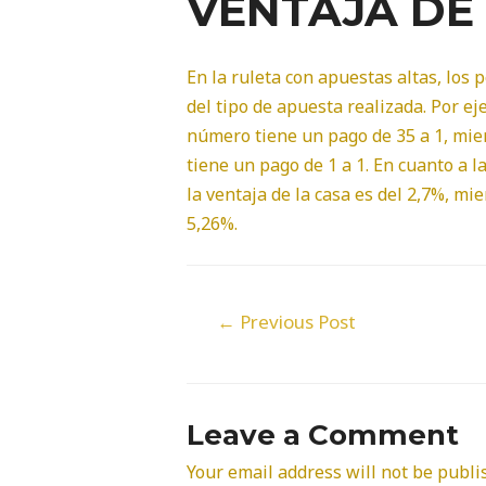
VENTAJA DE
En la ruleta con apuestas altas, los
del tipo de apuesta realizada. Por e
número tiene un pago de 35 a 1, mie
tiene un pago de 1 a 1. En cuanto a l
la ventaja de la casa es del 2,7%, mi
5,26%.
Post
←
Previous Post
navigation
Leave a Comment
Your email address will not be publi