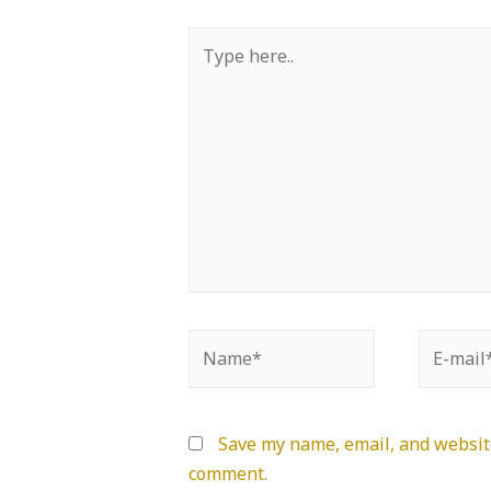
Type
here..
Name*
E-
mail*
Save my name, email, and website
comment.