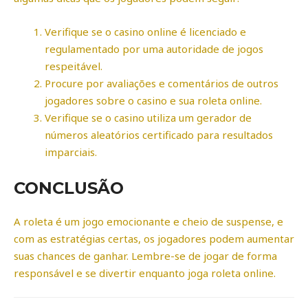
Verifique se o casino online é licenciado e
regulamentado por uma autoridade de jogos
respeitável.
Procure por avaliações e comentários de outros
jogadores sobre o casino e sua roleta online.
Verifique se o casino utiliza um gerador de
números aleatórios certificado para resultados
imparciais.
CONCLUSÃO
A roleta é um jogo emocionante e cheio de suspense, e
com as estratégias certas, os jogadores podem aumentar
suas chances de ganhar. Lembre-se de jogar de forma
responsável e se divertir enquanto joga roleta online.