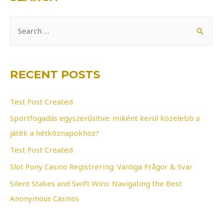
S
e
a
r
RECENT POSTS
c
h
Test Post Created
f
Sportfogadás egyszerűsítve: miként kerül közelebb a
o
játék a hétköznapokhoz?
r
Test Post Created
:
Slot Pony Casino Registrering: Vanliga Frågor & Svar
Silent Stakes and Swift Wins: Navigating the Best
Anonymous Casinos