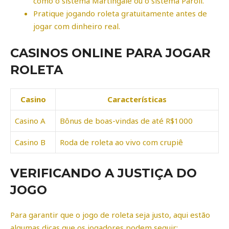
como o sistema Martingale ou o sistema Paroli.
Pratique jogando roleta gratuitamente antes de
jogar com dinheiro real.
CASINOS ONLINE PARA JOGAR
ROLETA
Casino
Características
Casino A
Bônus de boas-vindas de até R$1000
Casino B
Roda de roleta ao vivo com crupiê
VERIFICANDO A JUSTIÇA DO
JOGO
Para garantir que o jogo de roleta seja justo, aqui estão
algumas dicas que os jogadores podem seguir: