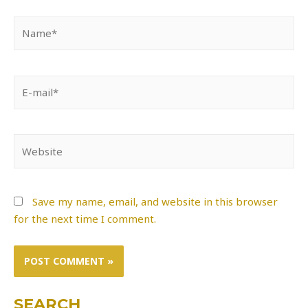
Name*
E-
mail*
Website
Save my name, email, and website in this browser
for the next time I comment.
SEARCH