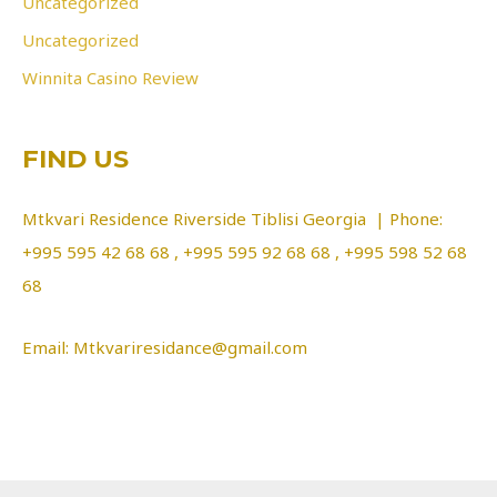
Uncategorized
Uncategorized
Winnita Casino Review
FIND US
Mtkvari Residence Riverside Tiblisi Georgia | Phone:
+995 595 42 68 68 , +995 595 92 68 68 , +995 598 52 68
68
Email: Mtkvariresidance@gmail.com