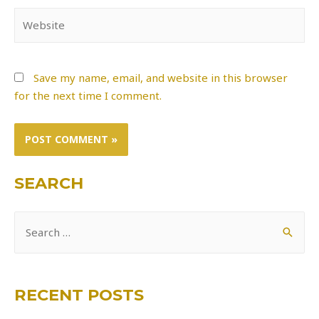
Website
Save my name, email, and website in this browser
for the next time I comment.
SEARCH
S
e
a
r
RECENT POSTS
c