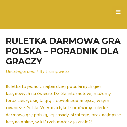
to
content
MA
ME
RULETKA DARMOWA GRA
POLSKA – PORADNIK DLA
GRACZY
Uncategorized
/ By
trumpweiss
Ruletka to jedno z najbardziej popularnych gier
kasynowych na świecie. Dzięki internetowi, możemy
teraz cieszyć się tą grą z dowolnego miejsca, w tym
również z Polski. W tym artykule omówimy ruletkę
darmową grę polską, jej zasady, strategie, oraz najlepsze
kasyna online, w których możesz ją znaleźć.