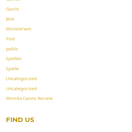
Giochi
Jeux
Monsterwin
Post
public
Spellen
Spiele
Uncategorized
Uncategorized
Winnita Casino Review
FIND US