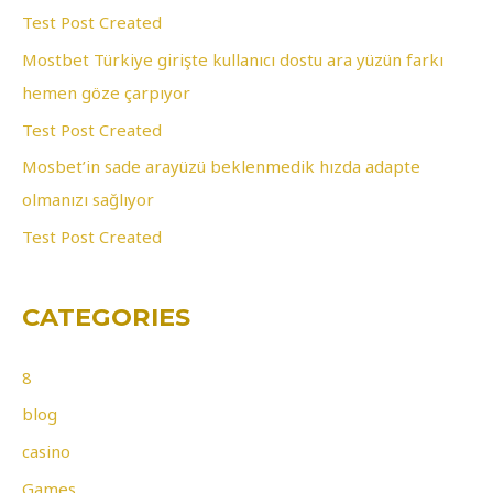
h
Test Post Created
f
Mostbet Türkiye girişte kullanıcı dostu ara yüzün farkı
o
hemen göze çarpıyor
r
Test Post Created
:
Mosbet’in sade arayüzü beklenmedik hızda adapte
olmanızı sağlıyor
Test Post Created
CATEGORIES
8
blog
casino
Games