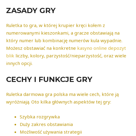
ZASADY GRY
Ruletka to gra, w której krupier kręci kołem z
numerowanymi kieszonkami, a gracze obstawiają na
który numer lub kombinację numerów kula wypadnie.
Możesz obstawiać na konkretne
kasyno online depozyt
blik
liczby, kolory, parzystość/nieparzystość, oraz wiele
innych opcji.
CECHY I FUNKCJE GRY
Ruletka darmowa gra polska ma wiele cech, które ją
wyróżniają. Oto kilka głównych aspektów tej gry:
Szybka rozgrywka
Duży zakres obstawiania
Możliwość używania strategii