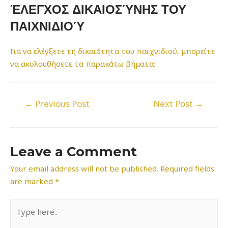
ΈΛΕΓΧΟΣ ΔΙΚΑΙΟΣΎΝΗΣ ΤΟΥ
ΠΑΙΧΝΙΔΙΟΎ
Για να ελέγξετε τη δικαιότητα του παιχνιδιού, μπορείτε
να ακολουθήσετε τα παρακάτω βήματα:
Post
←
Previous Post
Next Post
→
navigation
Leave a Comment
Your email address will not be published.
Required fields
are marked
*
Type
here..