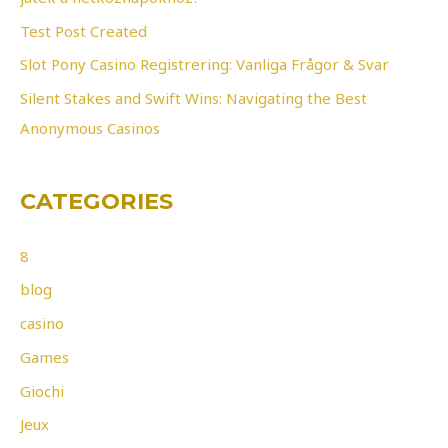
r
Test Post Created
:
Slot Pony Casino Registrering: Vanliga Frågor & Svar
Silent Stakes and Swift Wins: Navigating the Best
Anonymous Casinos
CATEGORIES
8
blog
casino
Games
Giochi
Jeux