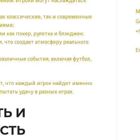
ний. Игроки могут наслаждаться:
M
ак классические, так и современные
G
иями;
+
 как покер, рулетка и блэкджек;
 что создает атмосферу реального
E
азличные события, включая футбол,
т, что каждый игрок найдет именно
спытать удачу в разных играх.
Ь И
СТЬ