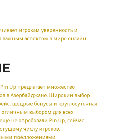
чивает игрокам уверенность и
ся важным аспектом в мире онлайн-
ИЕ
 Pin Up предлагает множество
ов в Азербайджане. Широкий выбор
фейс, щедрые бонусы и круглосуточная
 отличным выбором для всех
еще не опробовали Pin Up, сейчас
стущему числу игроков,
ными предложениями.