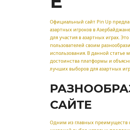
Е
Официальный сайт Pin Up предла
азартных игроков в Азербайджан
для участия в азартных играх. Эт
пользователей своим разнообраз
использования. В данной статье
достоинства платформы и объясни
лучших выборов для азартных игр
РАЗНООБРАЗ
САЙТЕ
Одним из главных преимуществ о