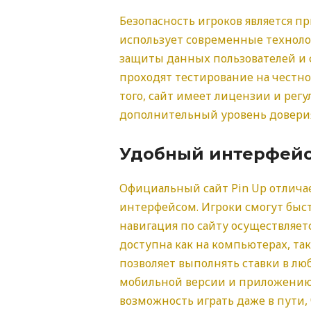
Безопасность игроков является п
использует современные технолог
защиты данных пользователей и 
проходят тестирование на честно
того, сайт имеет лицензии и регу
дополнительный уровень доверия
Удобный интерфейс
Официальный сайт Pin Up отлич
интерфейсом. Игроки смогут быс
навигация по сайту осуществляет
доступна как на компьютерах, так
позволяет выполнять ставки в люб
мобильной версии и приложению
возможность играть даже в пути,