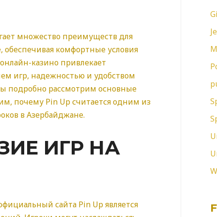
G
J
гает множество преимуществ для
M
е, обеспечивая комфортные условия
о онлайн-казино привлекает
P
ием игр, надежностью и удобством
p
 мы подробно рассмотрим основные
S
м, почему Pin Up считается одним из
оков в Азербайджане.
S
U
ИЕ ИГР НА
U
W
фициальный сайта Pin Up является
F