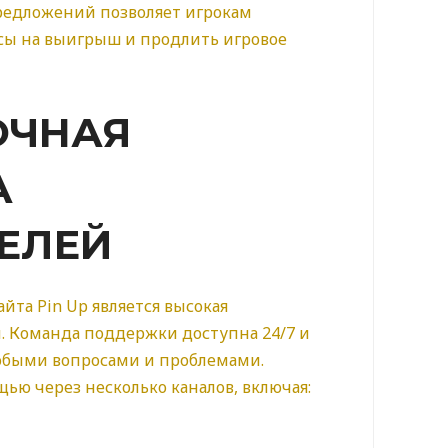
редложений позволяет игрокам
сы на выигрыш и продлить игровое
ОЧНАЯ
А
ЕЛЕЙ
та Pin Up является высокая
 Команда поддержки доступна 24/7 и
любыми вопросами и проблемами.
щью через несколько каналов, включая: