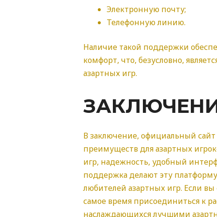
Электронную почту;
Телефонную линию.
Наличие такой поддержки обеспе
комфорт, что, безусловно, являет
азартных игр.
ЗАКЛЮЧЕН
В заключение, официальный сайт
преимуществ для азартных игрок
игр, надежность, удобный интер
поддержка делают эту платформу
любителей азартных игр. Если вы 
самое время присоединиться к ра
наслаждающихся лучшими азарт