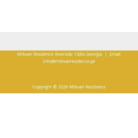
Mtkvari Residence Riverside Tiblisi Georgia | Email:
Info@mtkvariresidence.ge
Copyright © 2026 Mtkvari Residance