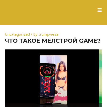
to
content
MA
ME
Uncategorized
/ By
trumpweiss
ЧТО ТАКОЕ МЕЛСТРОЙ GAME?