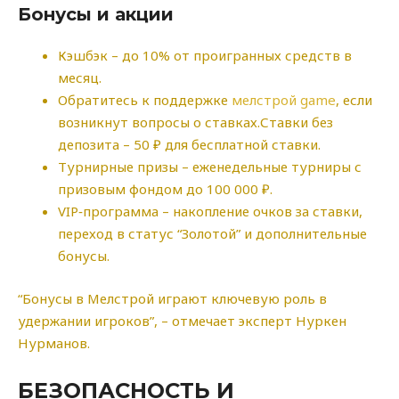
Бонусы и акции
Кэшбэк – до 10% от проигранных средств в
месяц.
Обратитесь к поддержке
мелстрой game
, если
возникнут вопросы о ставках.Ставки без
депозита – 50 ₽ для бесплатной ставки.
Турнирные призы – еженедельные турниры с
призовым фондом до 100 000 ₽.
VIP‑программа – накопление очков за ставки,
переход в статус “Золотой” и дополнительные
бонусы.
“Бонусы в Мелстрой играют ключевую роль в
удержании игроков”, – отмечает эксперт Нуркен
Нурманов.
БЕЗОПАСНОСТЬ И