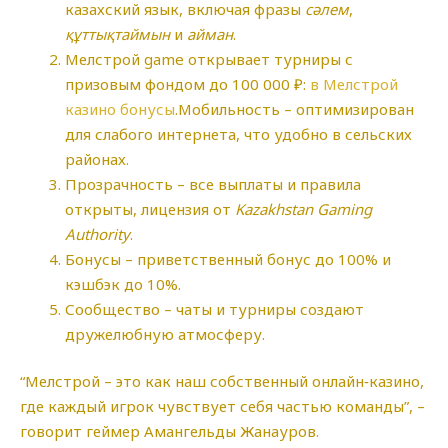
казахский язык, включая фразы
сәлем
,
құттықтаймын
и
айман
.
Мелстрой game открывает турниры с
призовым фондом до 100 000 ₽:
в Мелстрой
казино бонусы
.Мобильность – оптимизирован
для слабого интернета, что удобно в сельских
районах.
Прозрачность – все выплаты и правила
открыты, лицензия от
Kazakhstan Gaming
Authority
.
Бонусы – приветственный бонус до 100% и
кэшбэк до 10%.
Сообщество – чаты и турниры создают
дружелюбную атмосферу.
“Мелстрой – это как наш собственный онлайн‑казино,
где каждый игрок чувствует себя частью команды”, –
говорит геймер Амангельды Жанауров.