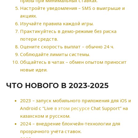
призы при минимальных ставках.
Настройте уведомления – SMS о выигрыше и
акциях.
Изучайте правила каждой игры.
Практикуйтесь в демо‑режиме без риска
потери средств.
Оцените скорость выплат – обычно 24 ч.
Соблюдайте лимиты системы.
Общайтесь в чатах – обмен опытом приносит
новые идеи.
ЧТО НОВОГО В 2023‑2025
2023 – запуск мобильного приложения для iOS и
Android с “Live
в этом ресурсе
Chat Support” на
казахском и русском.
2024 – внедрение блокчейн‑технологии для
прозрачного учёта ставок.